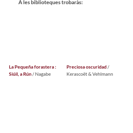
A les biblioteques trobaràs:
La Pequeña forastera :
Preciosa oscuridad
/
Siúil, a Rún
/ Nagabe
Kerascoët & Vehlmann