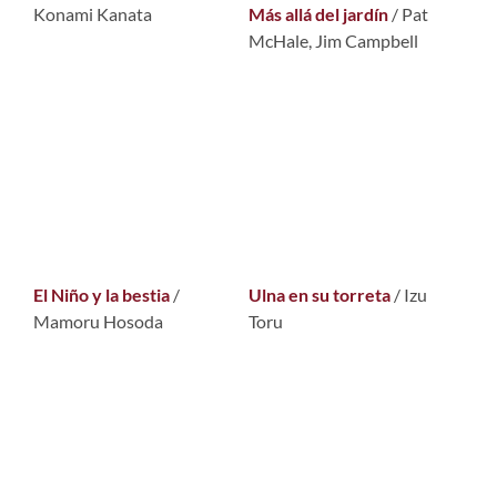
Konami Kanata
Más allá del jardín
/ Pat
McHale, Jim Campbell
El Niño y la bestia
/
Ulna en su torreta
/ Izu
Mamoru Hosoda
Toru