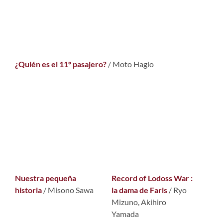
¿Quién es el 11º pasajero?
/ Moto Hagio
Nuestra pequeña
Record of Lodoss War :
historia
/ Misono Sawa
la dama de Faris
/ Ryo
Mizuno, Akihiro
Yamada