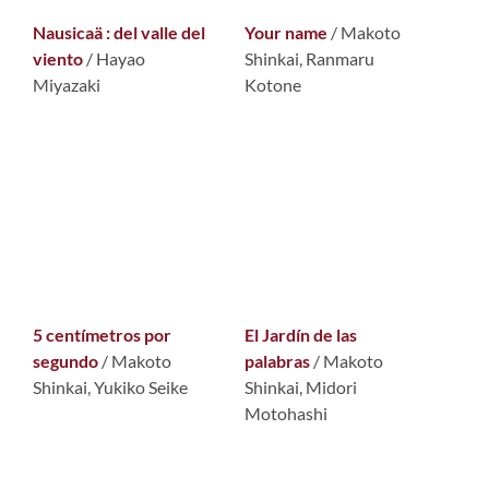
Nausicaä : del valle del
Your name
/ Makoto
viento
/ Hayao
Shinkai, Ranmaru
Miyazaki
Kotone
5 centímetros por
El Jardín de las
segundo
/ Makoto
palabras
/ Makoto
Shinkai, Yukiko Seike
Shinkai, Midori
Motohashi