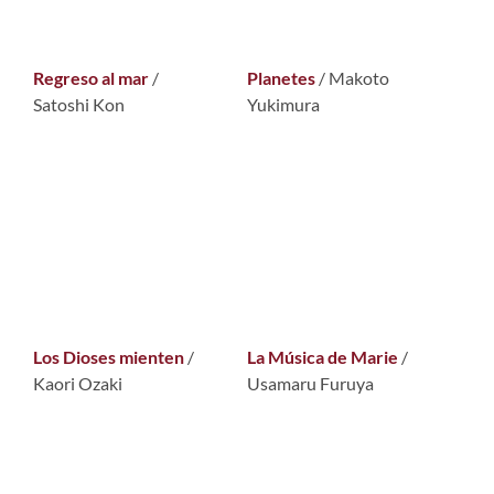
Regreso al mar
/
Planetes
/ Makoto
Satoshi Kon
Yukimura
Los Dioses mienten
/
La Música de Marie
/
Kaori Ozaki
Usamaru Furuya