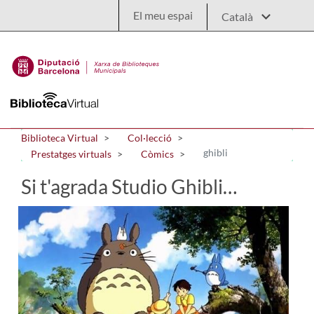
Salta al contingut principal
El meu espai
Biblioteca Virtual
Col·lecció
ghibli
Prestatges virtuals
Còmics
Si t'agrada Studio Ghibli…