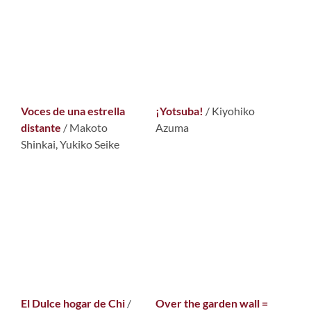
Voces de una estrella
¡Yotsuba!
/ Kiyohiko
distante
/ Makoto
Azuma
Shinkai, Yukiko Seike
El Dulce hogar de Chi
/
Over the garden wall =