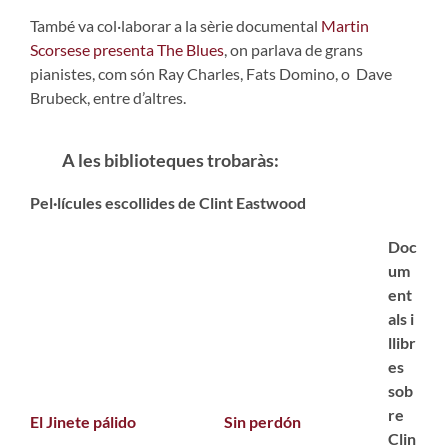
També va col·laborar a la sèrie documental
Martin
Scorsese presenta The Blues
, on parlava de grans
pianistes, com són Ray Charles, Fats Domino, o Dave
Brubeck, entre d’altres.
A les biblioteques trobaràs:
Pel·lícules escollides de Clint Eastwood
Doc
um
ent
als i
llibr
es
sob
re
El Jinete pálido
Sin perdón
Clin