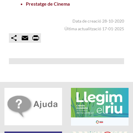
Prestatge de Cinema
Data de creació 28-10-2020
Última actualització 17-01-2025
C
E
P
o
m
r
m
a
i
p
i
n
a
l
t
r
t
i
r