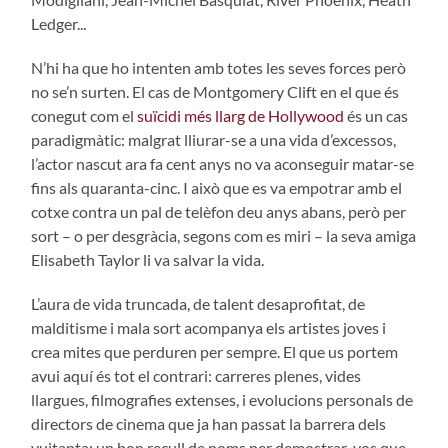
Ledger...
N’hi ha que ho intenten amb totes les seves forces però
no se’n surten. El cas de Montgomery Clift en el que és
conegut com el
suïcidi més llarg de Hollywood
és un cas
paradigmàtic: malgrat lliurar-se a una vida d’excessos,
l’actor nascut ara fa cent anys no va aconseguir matar-se
fins als quaranta-cinc. I això que es va empotrar amb el
cotxe contra un pal de telèfon deu anys abans, però per
sort – o per desgràcia, segons com es miri – la seva amiga
Elisabeth Taylor li va salvar la vida.
L’aura de vida truncada, de talent desaprofitat, de
malditisme i mala sort acompanya els artistes joves i
crea mites que perduren per sempre. El que us portem
avui aquí és tot el contrari: carreres plenes, vides
llargues, filmografies extenses, i evolucions personals de
directors de cinema que ja han passat la barrera dels
vuitanta; un bon recull de noms per demostrar-vos que