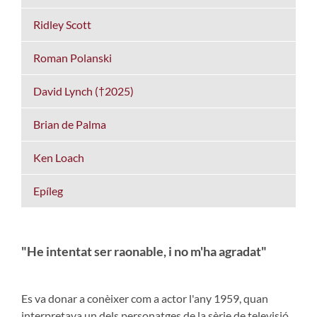
Ridley Scott
Roman Polanski
David Lynch (†2025)
Brian de Palma
Ken Loach
Epíleg
"He intentat ser raonable, i no m'ha agradat"
Es va donar a conèixer com a actor l'any 1959, quan
interpretava un dels personatges de la sèrie de televisió