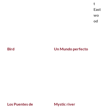
t
East
wo
od
Bird
Un Mundo perfecto
Los Puentes de
Mystic river