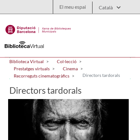
Salta al contingut principal
El meu espai
Biblioteca Virtual
Col·lecció
Prestatges virtuals
Cinema
Directors tardorals
Recorreguts cinematogràfics
Directors tardorals