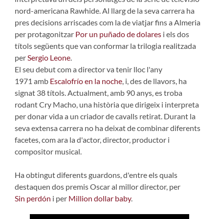
nord-americana Rawhide. Al llarg de la seva carrera ha
pres decisions arriscades com la de viatjar fins a Almeria
per protagonitzar
Por un puñado de dolares
i els dos
títols següents que van conformar la trilogia realitzada
per
Sergio Leone
.
El seu debut com a director va tenir lloc l'any
1971 amb
Escalofrío en la noche
, i, des de llavors, ha
signat 38 títols. Actualment, amb 90 anys, es troba
rodant Cry Macho, una història que dirigeix i interpreta
per donar vida a un criador de cavalls retirat. Durant la
seva extensa carrera no ha deixat de combinar diferents
facetes, com ara la d'actor, director, productor i
compositor musical.
Ha obtingut diferents guardons, d'entre els quals
destaquen dos premis Oscar al millor director, per
Sin perdón
i per
Million dollar baby
.