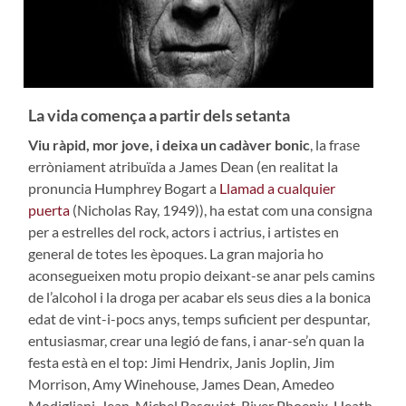
La vida comença a partir dels setanta
Viu ràpid, mor jove, i deixa un cadàver bonic
, la frase
erròniament atribuïda a James Dean (en realitat la
pronuncia Humphrey Bogart a
Llamad a cualquier
puerta
(Nicholas Ray, 1949)), ha estat com una consigna
per a estrelles del rock, actors i actrius, i artistes en
general de totes les èpoques. La gran majoria ho
aconsegueixen motu propio deixant-se anar pels camins
de l’alcohol i la droga per acabar els seus dies a la bonica
edat de vint-i-pocs anys, temps suficient per despuntar,
entusiasmar, crear una legió de fans, i anar-se’n quan la
festa està en el top: Jimi Hendrix, Janis Joplin, Jim
Morrison, Amy Winehouse, James Dean, Amedeo
Modigliani, Jean-Michel Basquiat, River Phoenix, Heath