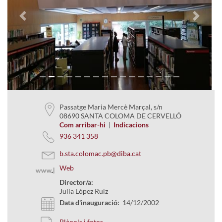
Previous
Next
Passatge Maria Mercè Marçal, s/n
08690 SANTA COLOMA DE CERVELLÓ
Com arribar-hi
|
Indicacions
936 341 358
b.sta.colomac.pb@diba.cat
Web
Director/a:
Julia López Ruiz
Data d'inauguració:
14/12/2002
Plànols i fotos