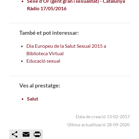
Sexe d'Or (gent gran i sexualitat) - Catalunya
Ràdio 17/05/2016
També et pot interessar:
Dia Europeu de la Salut Sexual 2015 a
Biblioteca Virtual
Educació sexual
Ves al prestatge:
Salut
Data de creació 13-02-2017
Última actualització 28-09-2020
C
E
P
o
m
r