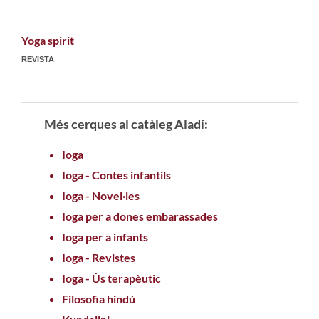
Yoga spirit
REVISTA
Més cerques al catàleg Aladí:
Ioga
Ioga - Contes infantils
Ioga - Novel·les
Ioga per a dones embarassades
Ioga per a infants
Ioga - Revistes
Ioga - Ús terapèutic
Filosofia hindú