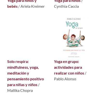
Yoga para niños y
Yoga para niños
/
bebés
/ Ariela Kreimer
Cynthia Caccia
Solo respira:
Yoga en grupo:
mindfulness, yoga,
actividades para
meditación y
realizar con niños
/
pensamiento positivo
Pablo Alonso
para niñas y niños
/
Mallika Chopra