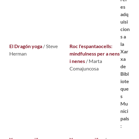
es
adq
uisi
cion
s a
la
El Dragón yoga
/ Steve
Roc l'espantaocells:
Xar
Herman
mindfulness per a nens
xa
i nenes
/ Marta
de
Comajuncosa
Bibl
iote
que
s
Mu
nici
pals
: