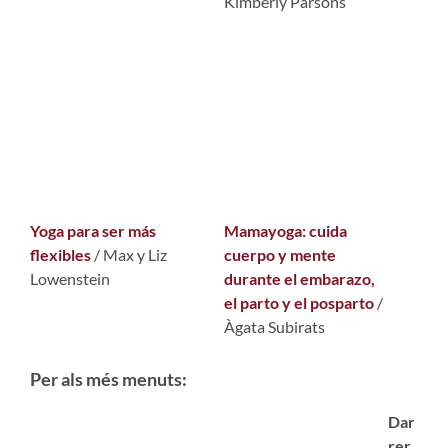
Kimberly Parsons
Yoga para ser más
Mamayoga: cuida
flexibles
/ Max y Liz
cuerpo y mente
Lowenstein
durante el embarazo,
el parto y el posparto
/
Àgata Subirats
Per als més menuts:
Dar
rer