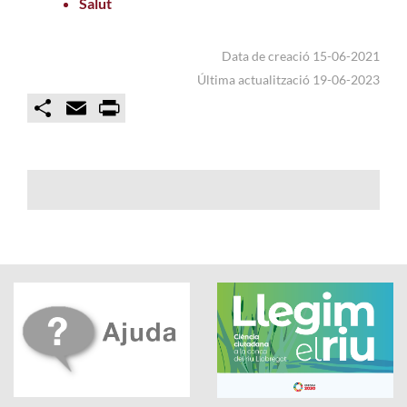
Salut
Data de creació 15-06-2021
Última actualització 19-06-2023
C
E
P
o
m
r
m
a
i
p
i
n
a
l
t
r
t
i
r