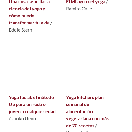
Una cosa sencilla: la
El Milagro del yoga
/
ciencia del yoga y
Ramiro Calle
cómo puede
transformar tu vida
/
Eddie Stern
Yoga facial: el método
Yoga kitchen: plan
Up para un rostro
semanal de
joven a cualquier edad
alimentación
/ Junko Ueno
vegetariana con más
de 70 recetas
/