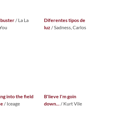
kbuster
/
La La
Diferentes tipos de
 You
luz
/
Sadness, Carlos
ng into the field
B'lieve I'm goin
ve
/ Iceage
down...
/ Kurt Vile