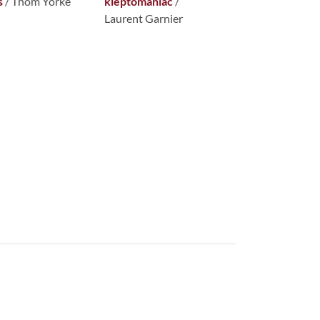
s
/ Thom Yorke
kleptomaniac
/
Laurent Garnier