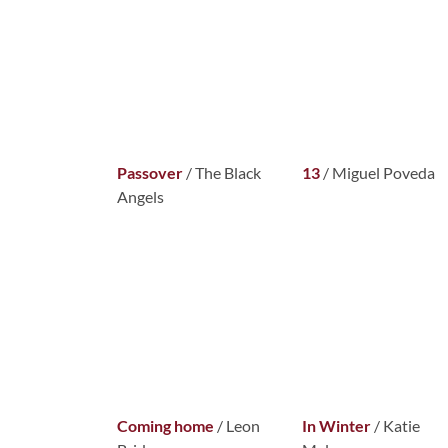
Passover
/ The Black
13
/ Miguel Poveda
Angels
Coming home
/ Leon
In Winter
/ Katie