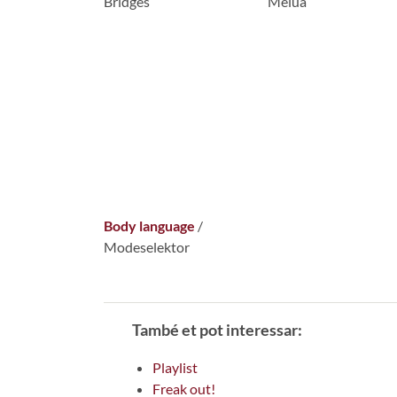
Bridges
Melua
Body language
/
Modeselektor
També et pot interessar:
Playlist
Freak out!