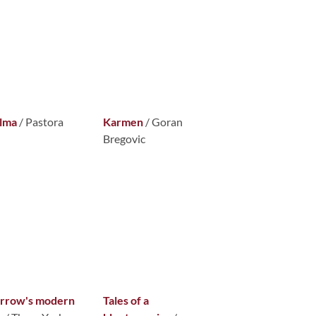
alma
/ Pastora
Karmen
/ Goran
Bregovic
rrow's modern
Tales of a