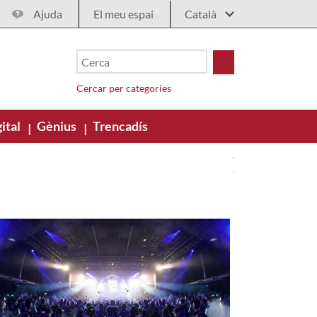
Ajuda
El meu espai
Cercar per categories
ital
Gènius
Trencadís
|
|