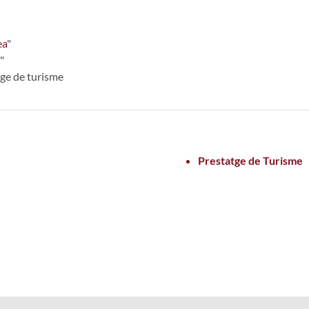
ea
"
"
tge de turisme
Prestatge de Turisme