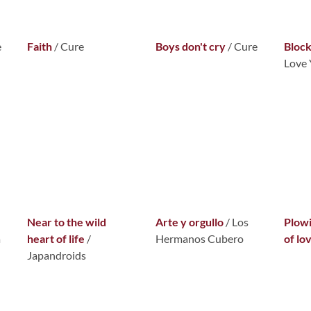
e
Faith
/
Cure
Boys don't cry
/
Cure
Bloc
Love
Near to the wild
Arte y orgullo
/ Los
Plowi
a
heart of life
/
Hermanos Cubero
of lo
Japandroids