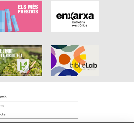
 web
om
cte