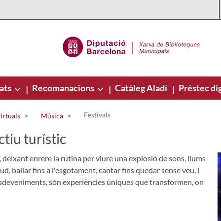
ats
Recomanacions
Catàleg Aladí
Préstec dig
|
|
|
Festivals
irtuals
Música
ctiu turístic
es, deixant enrere la rutina per viure una explosió de sons, llums
d, ballar fins a l'esgotament, cantar fins quedar sense veu, i
sdeveniments, són experiències úniques que transformen, on