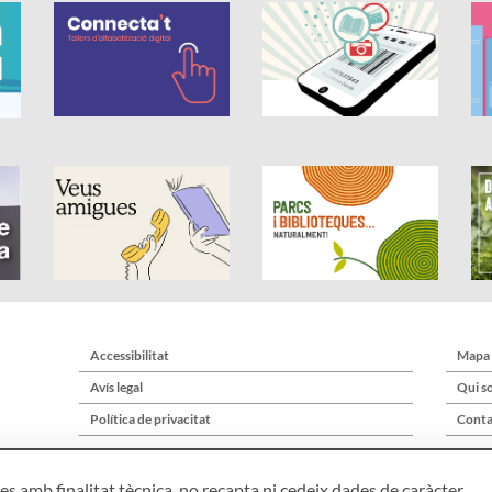
Accessibilitat
Mapa
Avís legal
Qui s
Política de privacitat
Conta
s amb finalitat tècnica, no recapta ni cedeix dades de caràcter