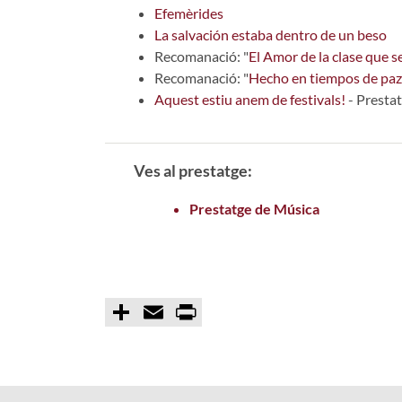
Efemèrides
La salvación estaba dentro de un beso
Recomanació: "
El Amor de la clase que s
Recomanació: "
Hecho en tiempos de paz
Aquest estiu anem de festivals!
- Presta
Ves al prestatge:
Prestatge de Música
C
E
P
o
m
r
m
a
i
p
i
n
a
l
t
r
t