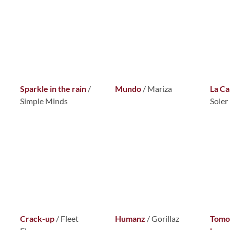
Sparkle in the rain
/
Mundo
/ Mariza
La C
Simple Minds
Soler
Crack-up
/ Fleet
Humanz
/ Gorillaz
Tomo