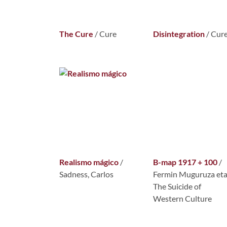
The Cure
/
Cure
Disintegration
/
Cur
Realismo mágico
/
B-map 1917 + 100
/
Sadness, Carlos
Fermin Muguruza et
The Suicide of
Western Culture