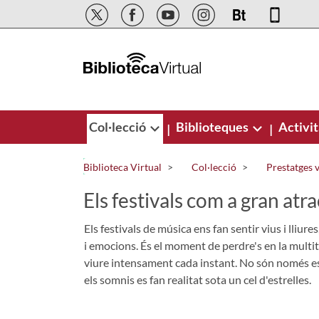
Salta al contingut principal
Col·lecció
Biblioteques
Activit
|
|
Biblioteca Virtual
Col·lecció
Prestatges v
Els festivals com a gran atra
Els festivals de música ens fan sentir vius i lliur
i emocions. És el moment de perdre's en la multitu
viure intensament cada instant. No són només e
els somnis es fan realitat sota un cel d'estrelles.