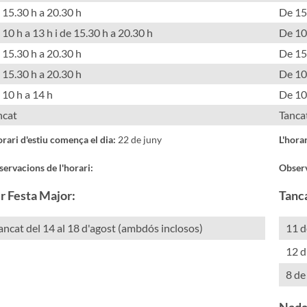
 15.30 h a 20.30 h
De 15
10 h a 13 h i de 15.30 h a 20.30 h
De 10 
 15.30 h a 20.30 h
De 15
 15.30 h a 20.30 h
De 10 
 10 h a 14 h
De 10
ncat
Tanca
orari d'estiu comença el dia:
22 de juny
L'hora
ervacions de l'horari:
Observ
r Festa Major:
Tanca
ancat del 14 al 18 d'agost (ambdós inclosos)
11 d
12 d
8 de
Nada