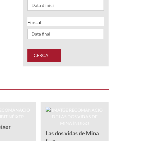
Fins al
CERCA
Animals 
Mas Craviot
éixer
Las dos vidas de Mina