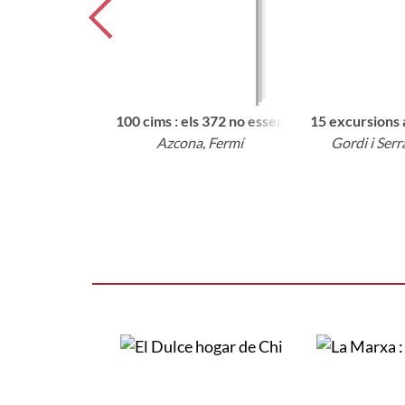
100 cims : els 372 no essencials
15 excursions 
Azcona, Fermí
Gordi i Serr