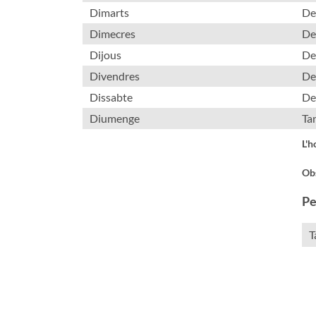
Dimarts
De
Dimecres
De 
Dijous
De
Divendres
De
Dissabte
De
Diumenge
Ta
L'h
Obs
Pe
T