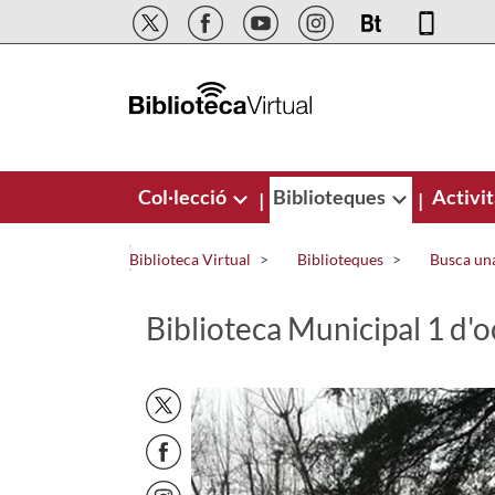
Salta al contingut principal
Col·lecció
Biblioteques
Activit
|
|
Biblioteca Virtual
Biblioteques
Busca una
Biblioteca Municipal 1 d'