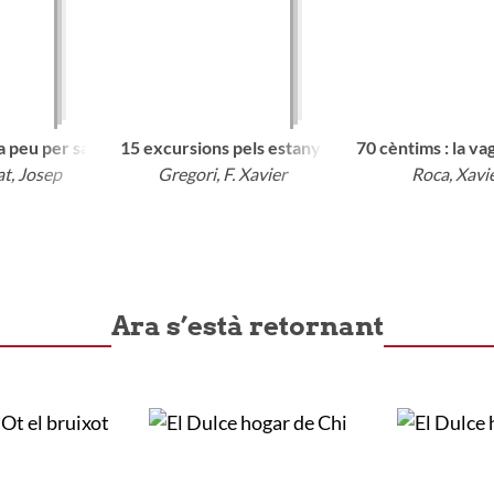
a peu per santuaris naturals de Catalunya
15 excursions pels estanys del Pirineu català
70 cèntims : la v
at, Josep
Gregori, F. Xavier
Roca, Xavi
Ara s’està retornant