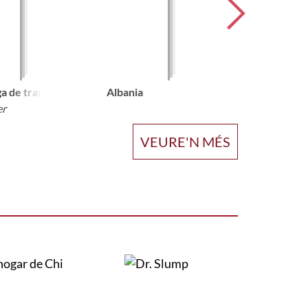
aga de tramvies de 1951
Albania
er
VEURE'N MÉS