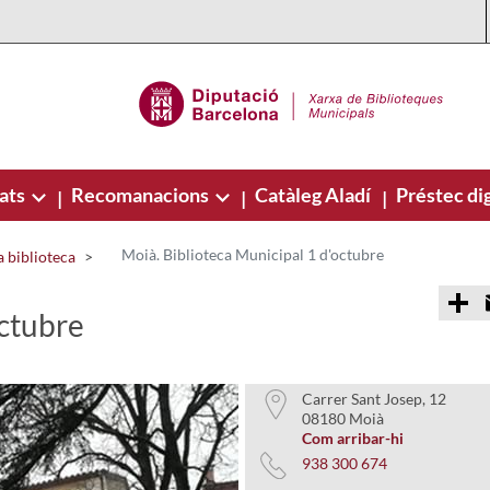
ats
Recomanacions
Catàleg Aladí
Préstec dig
|
|
|
Moià. Biblioteca Municipal 1 d'octubre
 biblioteca
C
o
octubre
m
p
a
r
t
Carrer Sant Josep, 12
i
08180 Moià
r
Com arribar-hi
938 300 674