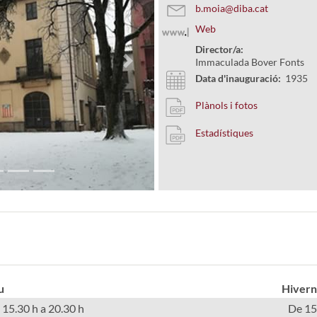
b.moia@diba.cat
Web
Director/a:
Immaculada Bover Fonts
Next
Data d'inauguració:
1935
Plànols i fotos
Estadístiques
u
Hivern
 15.30 h a 20.30 h
De 15