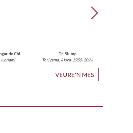
ogar de Chi
Dr. Slump
Na
, Konami
Toriyama, Akira, 1955-2024
Kishimot
VEURE'N MÉS