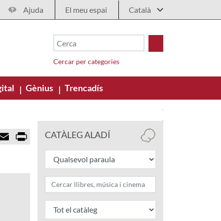
Ajuda
El meu espai
Cercar per categories
ital
Gènius
Trencadís
|
|
E
P
CATÀLEG ALADÍ
m
r
a
i
i
n
l
t