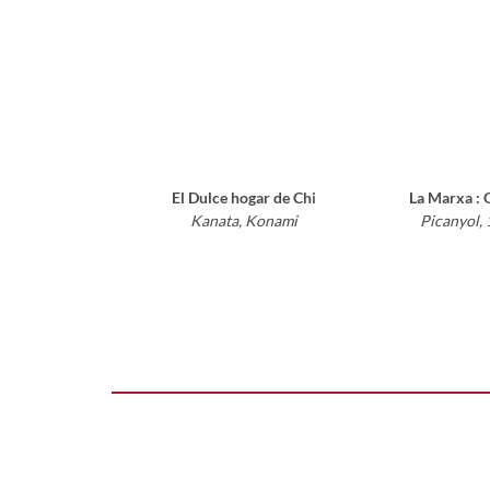
El Dulce hogar de Chi
La Marxa : O
Kanata, Konami
Picanyol,