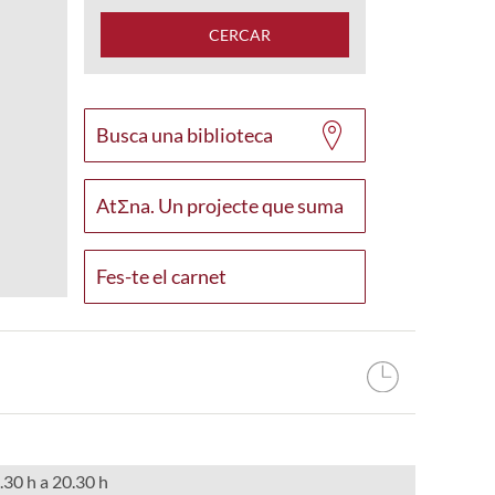
CERCAR
Busca una biblioteca
AtΣna. Un projecte que suma
Fes-te el carnet
.30 h a 20.30 h