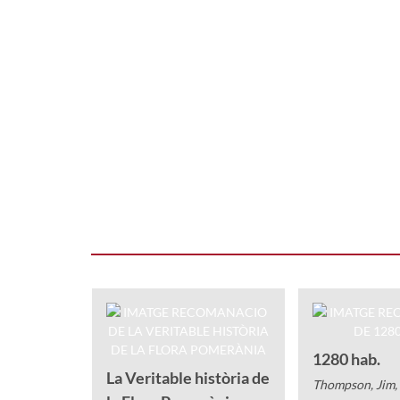
1280 hab.
La Veritable història de
Thompson, Jim,