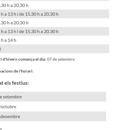
.30 h a 20.30 h
h a 13 h i de 15.30 h a 20.30 h
.30 h a 20.30 h
h a 13 h i de 15.30 h a 20.30 h
 h a 14 h
t
ri d'hivern comença el dia:
07 de setembre
acions de l'horari:
t els festius:
e setembre
'octubre
 desembre
l