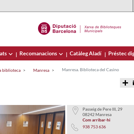
ats
Recomanacions
Catàleg Aladí
Préstec dig
|
|
|
Manresa. Biblioteca del Casino
 biblioteca
Manresa
C
o
m
p
a
r
t
Passeig de Pere III, 29
i
08242 Manresa
r
Com arribar-hi
938 753 636