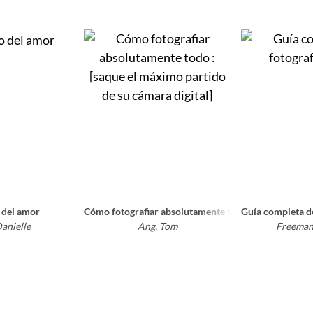
rotxa - Alt Empordà : mapa i guia excursionista i turística
 del amor
Cómo fotografiar absolutamente todo : [saque el máx
Guía completa de
Danielle
Ang, Tom
Freeman