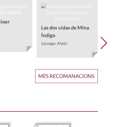
Animals 
Mas Craviot
éixer
Las dos vidas de Mina
Índigo
Leceaga, Alaitz
MÉS RECOMANACIONS