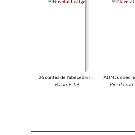
26 contes de l'abecedari : cada lletra amb el 
ADN : un secre
Baldó, Estel
Pineda Soté