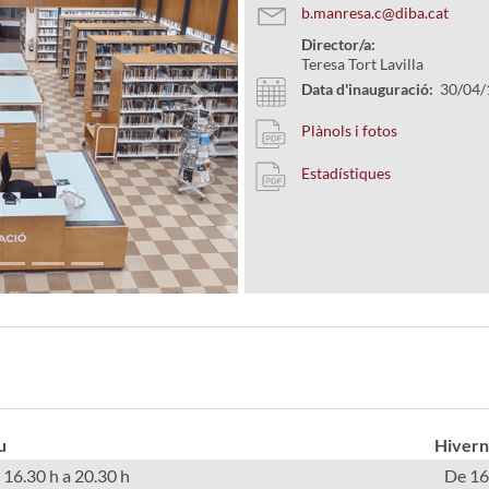
b.manresa.c@diba.cat
Director/a:
Teresa Tort Lavilla
Data d'inauguració:
30/04/
Next
Plànols i fotos
Estadístiques
u
Hivern
 16.30 h a 20.30 h
De 16