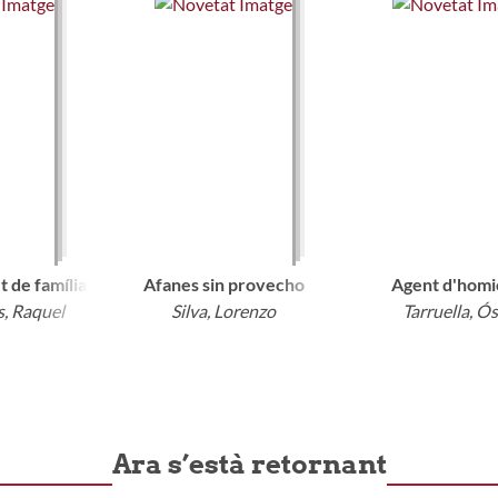
seu conte
t de família
Afanes sin provecho
Agent d'homi
s, Raquel
Silva, Lorenzo
Tarruella, Ó
Ara s’està retornant