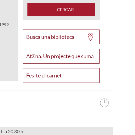
CERCAR
1999
Busca una biblioteca
AtΣna. Un projecte que suma
Fes-te el carnet
 h a 20.30 h