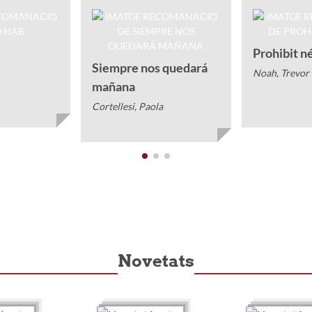
Prohibit n
Siempre nos quedará
Noah, Trevor
mañana
Cortellesi, Paola
Novetats