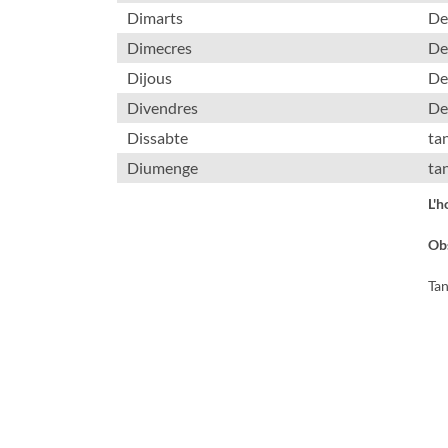
Dimarts
De 
Dimecres
De
Dijous
De 
Divendres
De
Dissabte
ta
Diumenge
ta
L'h
Obs
Tan