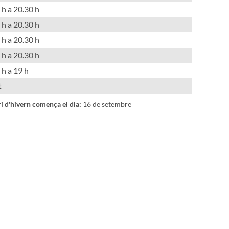
 h a 20.30 h
 h a 20.30 h
 h a 20.30 h
 h a 20.30 h
 h a 19 h
t
ri d'hivern comença el dia:
16 de setembre