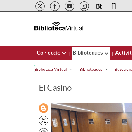
Salta al contingut principal
Col·lecció
Biblioteques
Activit
|
|
Biblioteca Virtual
Biblioteques
Busca una
El Casino