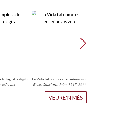
imo partido de su cámara digital]
 fotografía digital
La Vida tal como es : enseñanzas zen
Los C
, Michael
Beck, Charlotte Joko, 1917-2011
Mucchie
VEURE'N MÉS