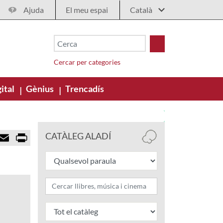
Ajuda
El meu espai
Cercar per categories
ital
Gènius
Trencadís
|
|
E
P
CATÀLEG ALADÍ
m
r
a
i
i
n
l
t