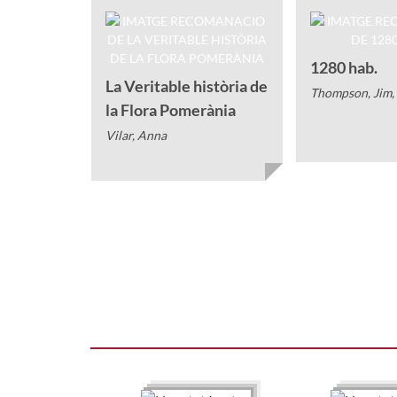
1280 hab.
La Veritable història de
Thompson, Jim,
la Flora Pomerània
Vilar, Anna