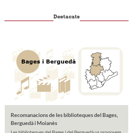
Destacats
Recomanacions de les biblioteques del Bages,
Berguedà i Moianès
Les biblioteques del Bages i del Berguedà us proposem