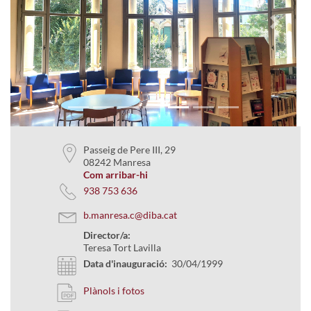
Previous
Next
Passeig de Pere III, 29
08242 Manresa
Com arribar-hi
938 753 636
b.manresa.c@diba.cat
Director/a:
Teresa Tort Lavilla
Data d'inauguració:
30/04/1999
Plànols i fotos