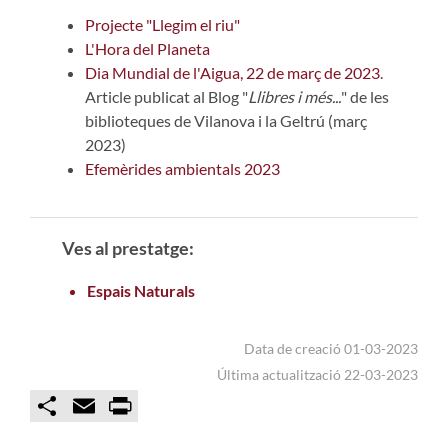
Projecte "Llegim el riu"
L'Hora del Planeta
Dia Mundial de l'Aigua, 22 de març de 2023
.
Article publicat al Blog "
Llibres i més...
" de les
biblioteques de Vilanova i la Geltrú (març
2023)
Efemèrides ambientals 2023
Ves al prestatge:
Espais Naturals
Data de creació 01-03-2023
Última actualització 22-03-2023
C
E
P
o
m
r
m
a
i
p
i
n