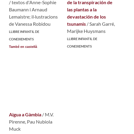
/ textos d'Anne-Sophie
de la transpiración de
Baumann i Arnaud
las plantas a la
Lemaistre; il·lustracions
devastación de los
de Vanessa Robidou
tsunamis
/ Sarah Garré,
Marijke Huysmans
LLIBRE INFANTIL DE
LLIBRE INFANTIL DE
CONEIXEMENTS
CONEIXEMENTS
També en castellà
Aigua a Gàmbia
/ M.V.
Pirenne, Pau Nubiola
Muck