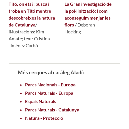
Titó, on ets?: busca i
La Gran investigació de
troba en Titó mentre
la pol·linització: i com
descobreixes la natura
aconseguim menjar les
de Catalunya
/
flors
/ Deborah
il·lustracions: Kim
Hocking
Amate; text: Cristina
Jiménez Carbó
Més cerques al catàleg Aladí:
Parcs Nacionals - Europa
Parcs Naturals - Europa
Espais Naturals
Parcs Naturals - Catalunya
Natura - Protecció