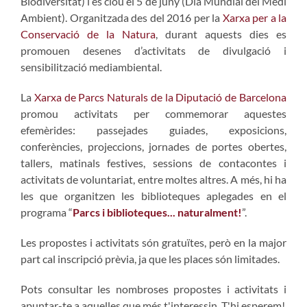
Biodiversitat) i es clou el 5 de juny (Dia Mundial del Medi
Ambient). Organitzada des del 2016 per la
Xarxa per a la
Conservació de la Natura
, durant aquests dies es
promouen desenes d’activitats de divulgació i
sensibilització mediambiental.
La
Xarxa de Parcs Naturals de la Diputació de Barcelona
promou activitats per commemorar aquestes
efemèrides: passejades guiades, exposicions,
conferències, projeccions, jornades de portes obertes,
tallers, matinals festives, sessions de contacontes i
activitats de voluntariat, entre moltes altres. A més, hi ha
les que organitzen les biblioteques aplegades en el
programa “
Parcs i biblioteques... naturalment!
”.
Les propostes i activitats són gratuïtes, però en la major
part cal inscripció prèvia, ja que les places són limitades.
Pots consultar les nombroses propostes i activitats i
apuntar-te a aquelles que més t'interessin. T'hi esperem!