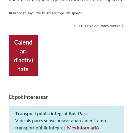
#EuropeanDayOfParks #diaeuropeudelsparcs
TEXT:
Xarxa de Parcs Naturals
.
Calend
ari
d'activi
tats
Et pot interessar
Transport públic integrat Bus-Parc
Vine als parcs sense buscar aparcament, amb
transport públic integrat.
Més informació