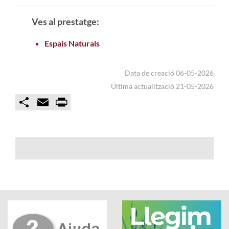
Ves al prestatge:
Espais Naturals
Data de creació 06-05-2026
Última actualització 21-05-2026
C
E
P
o
m
r
m
a
i
p
i
n
a
l
t
r
t
i
r