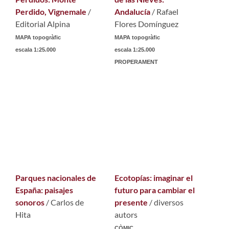
Perdido, Vignemale
/
Andalucía
/ Rafael
Editorial Alpina
Flores Domínguez
MAPA topogràfic
MAPA topogràfic
escala 1:25.000
escala 1:25.000
PROPERAMENT
Parques nacionales de
Ecotopías: imaginar el
España: paisajes
futuro para cambiar el
sonoros
/ Carlos de
presente
/ diversos
Hita
autors
CÒMIC