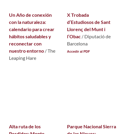
Un Año de conexión
X Trobada
con la naturaleza:
d’Estudiosos de Sant
calendario para crear
Llorenç del Munt i
hábitos saludables y
l’Obac
/ Diputació de
reconectar con
Barcelona
nuestro entorno
/ The
Accedir al PDF
Leaping Hare
Alta ruta de los
Parque Nacional Sierra
Perdidos: Monte
de las Nieves: