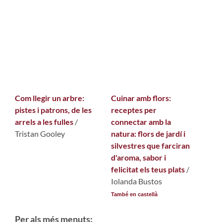
Com llegir un arbre:
Cuinar amb flors:
pistes i patrons, de les
receptes per
arrels a les fulles
/
connectar amb la
Tristan Gooley
natura: flors de jardí i
silvestres que farciran
d'aroma, sabor i
felicitat els teus plats
/
Iolanda Bustos
També en castellà
Per als més menuts: