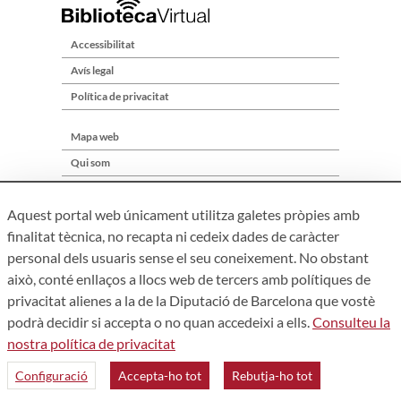
Accessibilitat
Avís legal
Política de privacitat
Mapa web
Qui som
Contacte
Aquest portal web únicament utilitza galetes pròpies amb
finalitat tècnica, no recapta ni cedeix dades de caràcter
personal dels usuaris sense el seu coneixement. No obstant
això, conté enllaços a llocs web de tercers amb polítiques de
privacitat alienes a la de la Diputació de Barcelona que vostè
podrà decidir si accepta o no quan accedeixi a ells.
Consulteu la
nostra política de privacitat
Àrea de Cultura – Gerència de Serveis de Biblioteques. Zamora,
73. 08018 Barcelona. Tel: 934 022 241
Configuració
Accepta-ho tot
Rebutja-ho tot