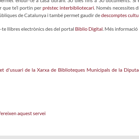
i permet endur-te a casa durant 30 dies fins a 30 documents. Si
 que te’l portin per
préstec interbibliotecari
. Només necessites d
públiques de Catalunya i també permet gaudir de
descomptes cultu
e llibres electrònics des del portal
Biblio Digital
. Més informació 
t d'usuari de la Xarxa de Biblioteques Municipals de la Diputaci
ofereixen aquest servei