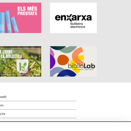
 web
om
cte