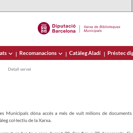
ats
Recomanacions
Catàleg Aladí
Préstec dig
|
|
|
Detall servei
es Municipals dóna accés a més de vuit milions de documents (l
tàleg col·lectiu de la Xarxa.