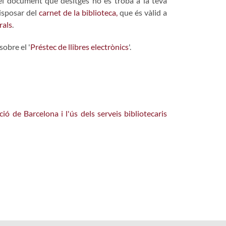
 el document que desitges no es troba a la teva
isposar del
carnet de la biblioteca
,
que és vàlid a
rals
.
sobre el '
Préstec de llibres electrònics
'.
ó de Barcelona i l'ús dels serveis bibliotecaris