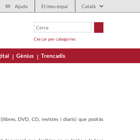
Ajuda
El meu espai
Cercar per categories
ital
Gènius
Trencadís
|
|
libres, DVD, CD, revistes i diaris) que podràs