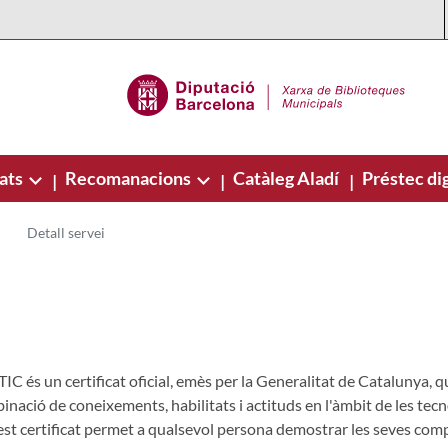
ats
Recomanacions
Catàleg Aladí
Préstec dig
|
|
|
Detall servei
IC és un certificat oficial, emès per la Generalitat de Catalunya, q
nació de coneixements, habilitats i actituds en l'àmbit de les tecn
st certificat permet a qualsevol persona demostrar les seves com