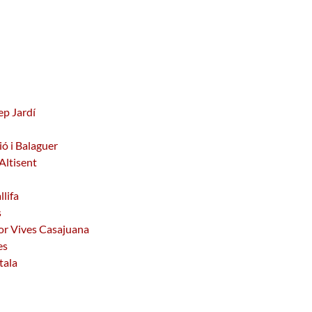
ep Jardí
ió i Balaguer
Altisent
llifa
s
dor Vives Casajuana
es
tala