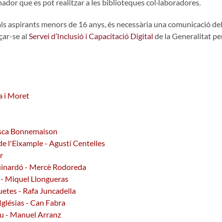
ador que es pot realitzar a les biblioteques col·laboradores.
ls aspirants menors de 16 anys, és necessària una comunicació dels
çar-se al
Servei d’Inclusió i Capacitació Digital
de la Generalitat per
a i Moret
cesca Bonnemaison
de l'Eixample - Agustí Centelles
r
uinardó - Mercè Rodoreda
s - Miquel Llongueras
uetes - Rafa Juncadella
Iglésias - Can Fabra
ou - Manuel Arranz