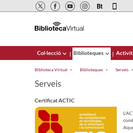
Salta al contingut principal
Col·lecció
Biblioteques
Activit
|
|
Biblioteca Virtual
Biblioteques
Serveis
Serveis
Certificat ACTIC
L'ACT
combi
Aque