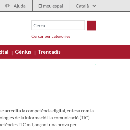
Ajuda
El meu espai
Cercar per categories
ital
Gènius
Trencadís
|
|
ue acredita la competència digital, entesa com la
ologies de la informació i la comunicació (TIC).
petències TIC mitjançant una prova per