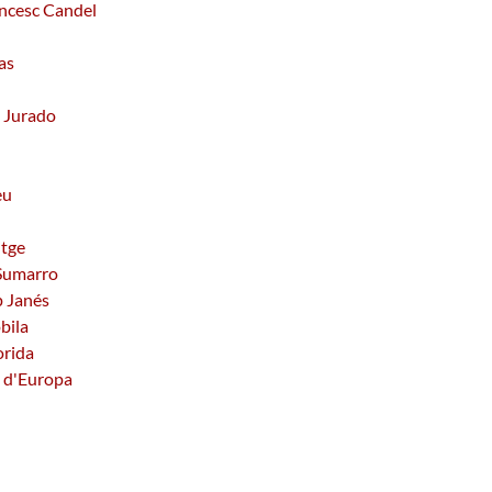
ancesc Candel
as
z Jurado
eu
itge
 Sumarro
p Janés
bila
orida
a d'Europa