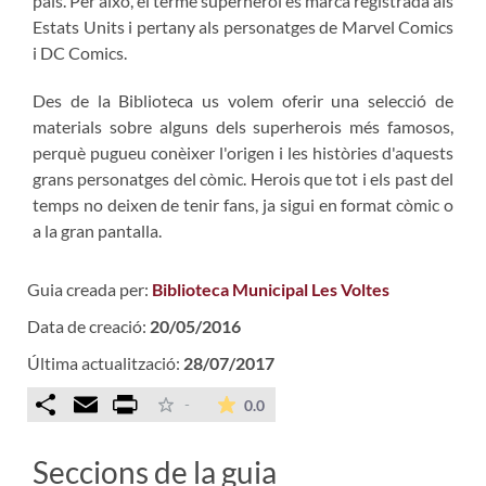
país. Per això, el terme superheroi és marca registrada als
Estats Units i pertany als personatges de Marvel Comics
i DC Comics.
Des de la Biblioteca us volem oferir una selecció de
materials sobre alguns dels superherois més famosos,
perquè pugueu conèixer l'origen i les històries d'aquests
grans personatges del còmic. Herois que tot i els past del
temps no deixen de tenir fans, ja sigui en format còmic o
a la gran pantalla.
Guia creada per:
Biblioteca Municipal Les Voltes
Data de creació:
20/05/2016
Última actualització:
28/07/2017
Comparteix
Email
Print
La mitjana de les valoracions é
-
0.0
Seccions de la guia