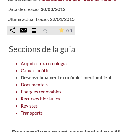
Data de creació:
30/03/2012
Última actualització:
22/01/2015
Comparteix
Email
Print
La mitjana de les valoracions é
-
0.0
Seccions de la guia
Arquitectura i ecologia
Canvi climàtic
Desenvolupament econòmic i medi ambient
Documentals
Energies renovables
Recursos hidràulics
Revistes
Transports