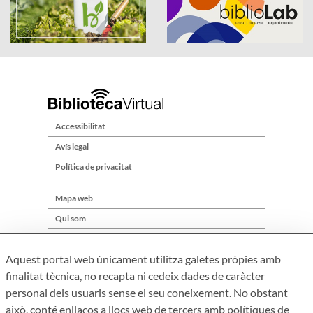
Accessibilitat
Avís legal
Política de privacitat
Mapa web
Qui som
Contacte
Aquest portal web únicament utilitza galetes pròpies amb
finalitat tècnica, no recapta ni cedeix dades de caràcter
personal dels usuaris sense el seu coneixement. No obstant
això, conté enllaços a llocs web de tercers amb polítiques de