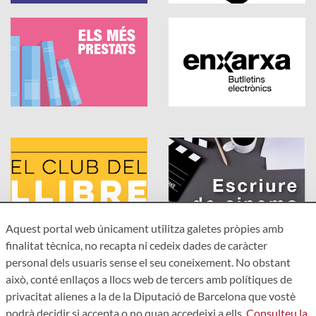
Aquest portal web únicament utilitza galetes pròpies amb
finalitat tècnica, no recapta ni cedeix dades de caràcter
personal dels usuaris sense el seu coneixement. No obstant
això, conté enllaços a llocs web de tercers amb polítiques de
privacitat alienes a la de la Diputació de Barcelona que vostè
podrà decidir si accepta o no quan accedeixi a ells.
Consulteu la