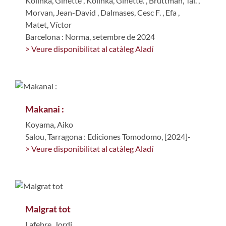
Kolinka, Ginette
,
Kolinka, Ginette.
,
Bruttman, Tal.
,
Morvan, Jean-David
,
Dalmases, Cesc F.
,
Efa
,
Matet, Víctor
Barcelona : Norma, setembre de 2024
> Veure disponibilitat al catàleg Aladí
Makanai :
Koyama, Aiko
Salou, Tarragona : Ediciones Tomodomo, [2024]-
> Veure disponibilitat al catàleg Aladí
Malgrat tot
Lafebre, Jordi