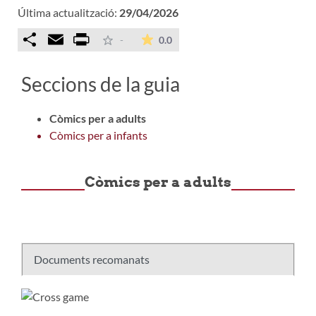
Última actualització:
29/04/2026
Comparteix
Email
Print
La mitjana de les valoracions é
-
0.0
Seccions de la guia
Còmics per a adults
Còmics per a infants
Còmics per a adults
Documents recomanats