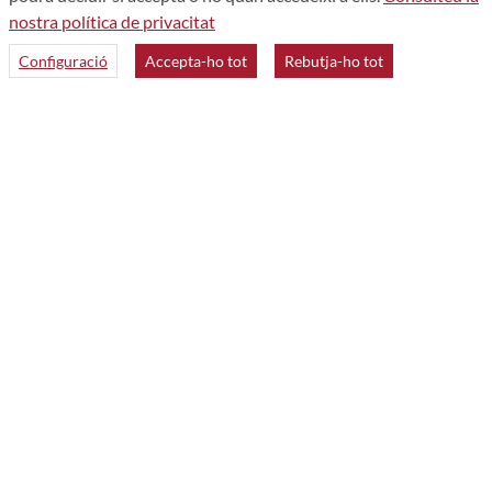
nostra política de privacitat
Configuració
Accepta-ho tot
Rebutja-ho tot
Accessibilitat
Avís legal
Política de privacitat
Mapa web
Qui som
Contacte