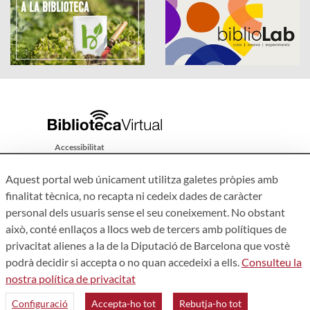
Accessibilitat
Avís legal
Aquest portal web únicament utilitza galetes pròpies amb
Política de privacitat
finalitat tècnica, no recapta ni cedeix dades de caràcter
personal dels usuaris sense el seu coneixement. No obstant
Mapa web
això, conté enllaços a llocs web de tercers amb polítiques de
Qui som
privacitat alienes a la de la Diputació de Barcelona que vostè
Contacte
podrà decidir si accepta o no quan accedeixi a ells.
Consulteu la
nostra política de privacitat
Configuració
Accepta-ho tot
Rebutja-ho tot