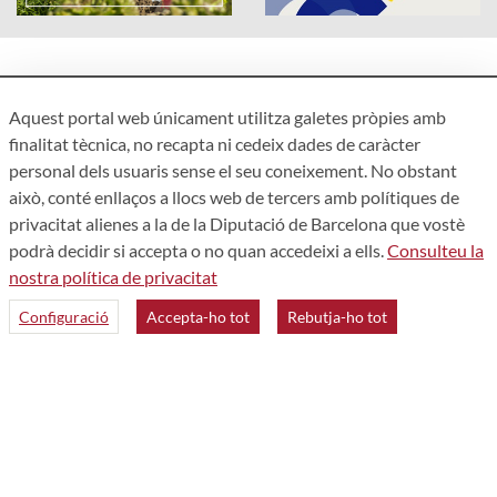
Aquest portal web únicament utilitza galetes pròpies amb
finalitat tècnica, no recapta ni cedeix dades de caràcter
Accessibilitat
personal dels usuaris sense el seu coneixement. No obstant
Avís legal
això, conté enllaços a llocs web de tercers amb polítiques de
Política de privacitat
privacitat alienes a la de la Diputació de Barcelona que vostè
podrà decidir si accepta o no quan accedeixi a ells.
Consulteu la
Mapa web
nostra política de privacitat
Qui som
Configuració
Accepta-ho tot
Rebutja-ho tot
Contacte