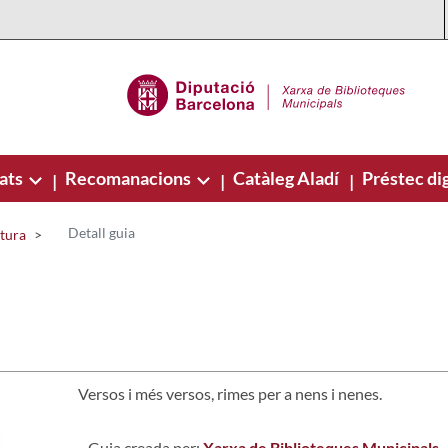
ats
Recomanacions
Catàleg Aladí
Préstec dig
|
|
|
Detall guia
ctura
Versos i més versos, rimes per a nens i nenes.
Guia creada per:
Xarxa de Biblioteques Municipals