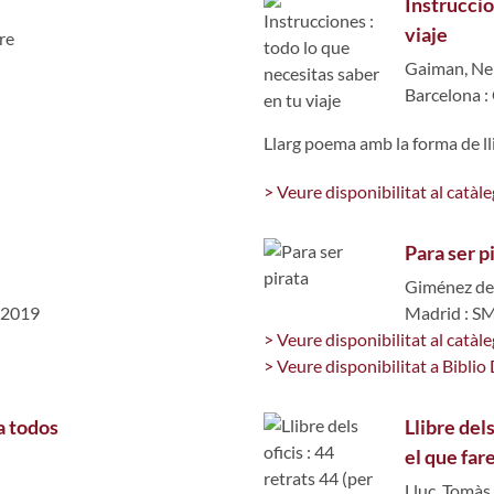
Instruccio
viaje
ire
Gaiman, Nei
Barcelona :
Llarg poema amb la forma de lli
> Veure disponibilitat al catàle
Para ser p
Giménez de 
e 2019
Madrid : S
> Veure disponibilitat al catàle
> Veure disponibilitat a Biblio 
a todos
Llibre dels
el que fa
Lluc, Tomàs