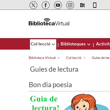
Salta al contingut principal
Col·lecció
Biblioteques
Activit
|
|
Biblioteca Virtual
Col·lecció
Guies de le
Guies de lectura
Bon dia poesia