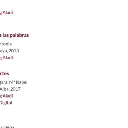
g Aladí
e las palabras
ntonia
aya, 2013
g Aladí
rtes
ara, Mª Isabel
 Alba, 2017
g Aladí
Digital
a Elena