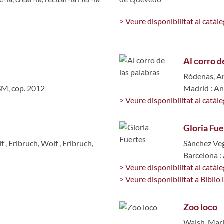
> Veure disponibilitat al catàle
Al corro d
Ródenas, A
SM, cop. 2012
Madrid : An
> Veure disponibilitat al catàle
Gloria Fue
lf
,
Erlbruch, Wolf
,
Erlbruch,
Sánchez Veg
Barcelona :
> Veure disponibilitat al catàle
> Veure disponibilitat a Biblio 
Zoo loco
Walsh, Marí