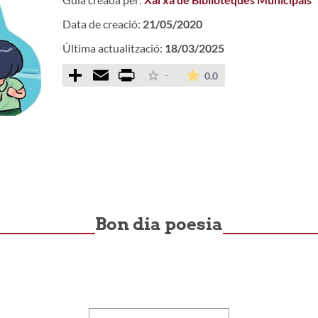
Data de creació:
21/05/2020
Última actualització:
18/03/2025
Comparteix
Email
Print
La mitjana de les valo
-
0.0
Bon dia poesia