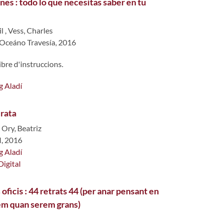
nes : todo lo que necesitas saber en tu
l
,
Vess, Charles
 Oceáno Travesía, 2016
bre d'instruccions.
g Aladí
irata
Ory, Beatriz
M, 2016
g Aladí
Digital
 oficis : 44 retrats 44 (per anar pensant en
rem quan serem grans)