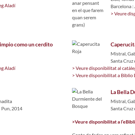
eg Aladí
Barcelona :
> Veure disp
limpio como un cerdito
Caperucit
Mistral, Gab
Santa Cruz 
eg Aladí
> Veure disponibilitat al catàle
> Veure disponibilitat a Biblio 
La Bella 
nadita
Mistral, Gab
o Pun, 2014
Santa Cruz 
>Veure disponibilitat a l’eBibl
Conte de fades en vers refinat 