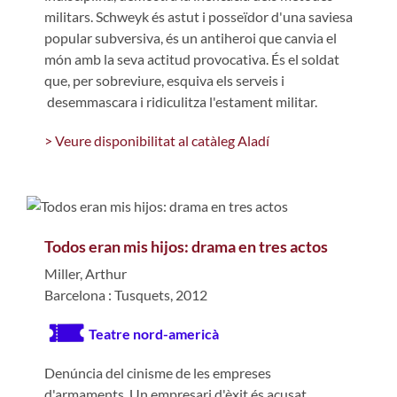
militars. Schweyk és astut i posseïdor d'una saviesa
popular subversiva, és un antiheroi que canvia el
món amb la seva actitud provocativa. És el soldat
que, per sobreviure, esquiva els serveis i
desemmascara i ridiculitza l'estament militar.
> Veure disponibilitat al catàleg Aladí
Todos eran mis hijos: drama en tres actos
Miller, Arthur
Barcelona : Tusquets, 2012
Teatre nord-americà
Denúncia del cinisme de les empreses
d'armaments. Un empresari d'èxit és acusat