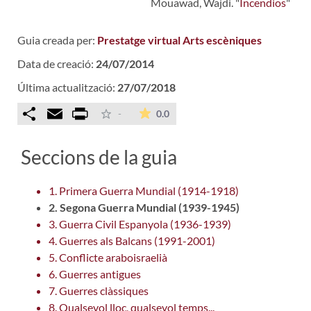
Mouawad, Wajdi. "
Incendios
"
Guia creada per:
Prestatge virtual Arts escèniques
Data de creació:
24/07/2014
Última actualització:
27/07/2018
Comparteix
Email
Print
La mitjana de les valoracions é
-
0.0
Seccions de la guia
1. Primera Guerra Mundial (1914-1918)
2. Segona Guerra Mundial (1939-1945)
3. Guerra Civil Espanyola (1936-1939)
4. Guerres als Balcans (1991-2001)
5. Conflicte araboisraelià
6. Guerres antigues
7. Guerres clàssiques
8. Qualsevol lloc, qualsevol temps...