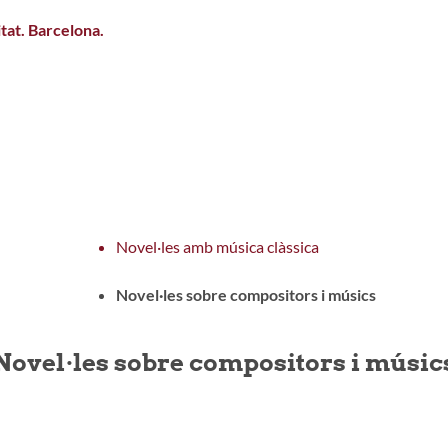
itat. Barcelona.
s valoracions és de 0 estrelles de 5.
Novel·les amb música clàssica
Novel·les sobre compositors i músics
Novel·les sobre compositors i músic