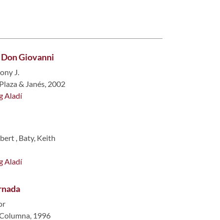
 Don Giovanni
ony J.
 Plaza & Janés, 2002
g Aladí
bert
,
Baty, Keith
g Aladí
ornada
or
 Columna, 1996