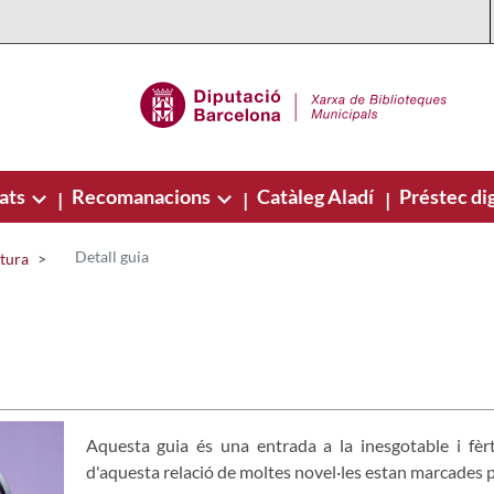
ats
Recomanacions
Catàleg Aladí
Préstec dig
|
|
|
Detall guia
ctura
Aquesta guia és una entrada a la inesgotable i fèrti
d'aquesta relació de moltes novel·les estan marcades per