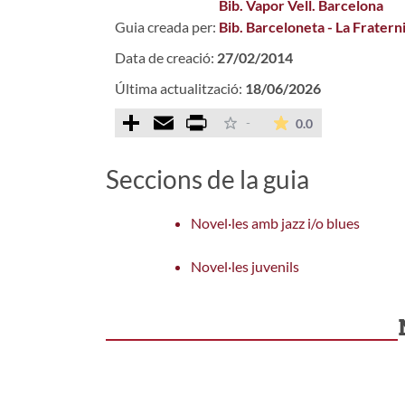
Bib. Vapor Vell. Barcelona
Guia creada per:
Bib. Barceloneta - La Fratern
Data de creació:
27/02/2014
Última actualització:
18/06/2026
Comparteix
Email
Print
La mitjana de le
-
0.0
Seccions de la guia
Novel·les amb jazz i/o blues
Novel·les juvenils