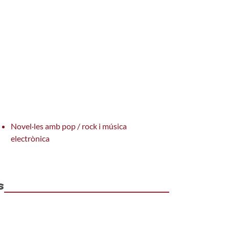
Novel·les amb pop / rock i música
electrònica
s