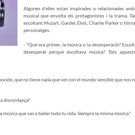
Algunes d'elles estan inspirades o relacionades am
musical que envolta els protagonistes i la trama. T
escoltant Mozart, Gardel, Elvis, Charlie Parker o Nir
personatges.
- "Què era primer, la música o la desesperació? Esco
desesperat perquè escoltava música? Tots aquest
onocido, que no tiene nada que ver con el mundo sensible que nos r
 la discordança"
la música que vas a bailar toda tu vida. Siempre la misma música."