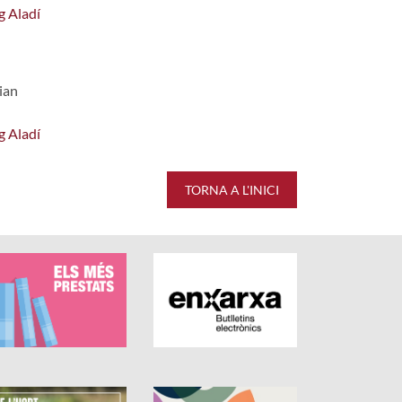
g Aladí
ian
g Aladí
TORNA A L'INICI