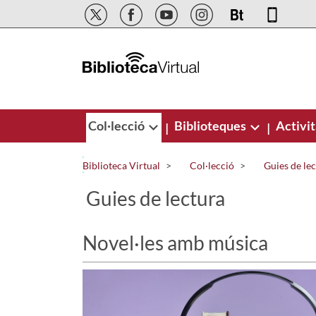
Salta al contingut principal
Col·lecció
Biblioteques
Activit
|
|
Biblioteca Virtual
Col·lecció
Guies de le
Guies de lectura
Novel·les amb música