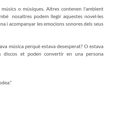
b músics o músiques. Altres contenen l'ambient
ambé nosaltres podem llegir aquestes novel·les
vana i acompanyar les emocions sonores dels seus
ltava música perquè estava desesperat? O estava
s discos et poden convertir en una persona
odea."