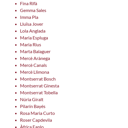
Fina Rifà
Gemma Sales
Imma Pla
Lluïsa Jover
Lola Anglada
Maria Espluga
Maria Rius
Marta Balaguer
Mercè Arànega
Mercè Canals
Mercè Llimona
Montserrat Bosch
Montserrat Ginesta
Montserrat Tobella
Núria Giralt
Pilarín Bayés
Rosa Maria Curto
Roser Capdevila
Àfrica Fanlo