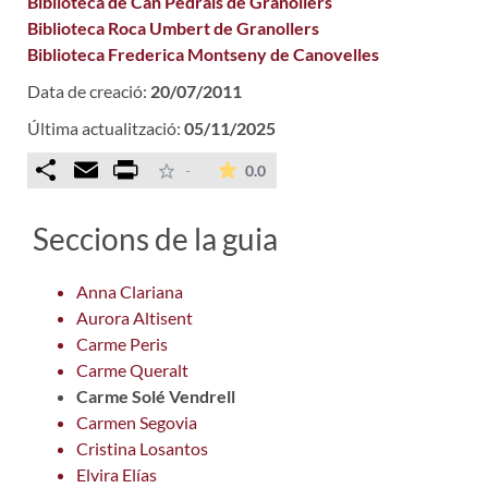
Biblioteca de Can Pedrals de Granollers
Biblioteca Roca Umbert de Granollers
Biblioteca Frederica Montseny de Canovelles
Data de creació:
20/07/2011
Última actualització:
05/11/2025
Comparteix
Email
Print
La mitjana de les valoracions é
-
0.0
Seccions de la guia
Anna Clariana
Aurora Altisent
Carme Peris
Carme Queralt
Carme Solé Vendrell
Carmen Segovia
Cristina Losantos
Elvira Elías