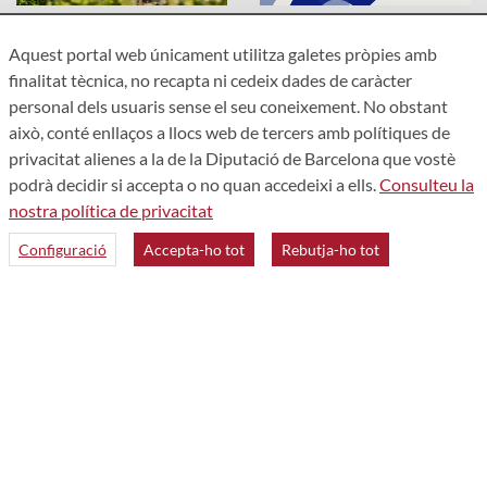
Aquest portal web únicament utilitza galetes pròpies amb
finalitat tècnica, no recapta ni cedeix dades de caràcter
personal dels usuaris sense el seu coneixement. No obstant
això, conté enllaços a llocs web de tercers amb polítiques de
Accessibilitat
privacitat alienes a la de la Diputació de Barcelona que vostè
Avís legal
podrà decidir si accepta o no quan accedeixi a ells.
Consulteu la
Política de privacitat
nostra política de privacitat
Mapa web
Configuració
Accepta-ho tot
Rebutja-ho tot
Qui som
Contacte