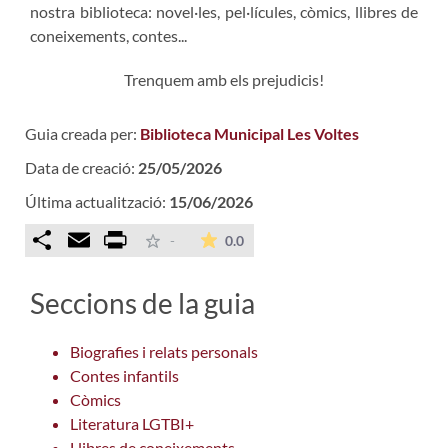
nostra biblioteca: novel·les, pel·lícules, còmics, llibres de
coneixements, contes...
Trenquem amb els prejudicis!
Guia creada per:
Biblioteca Municipal Les Voltes
Data de creació:
25/05/2026
Última actualització:
15/06/2026
Comparteix
Email
Print
La mitjana de les valoracions é
-
0.0
Seccions de la guia
Biografies i relats personals
Contes infantils
Còmics
Literatura LGTBI+
Llibres de coneixements