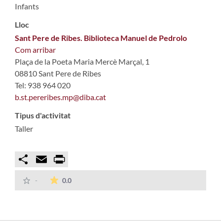
Infants
Lloc
Sant Pere de Ribes. Biblioteca Manuel de Pedrolo
Com arribar
Plaça de la Poeta Maria Mercè Marçal, 1
08810 Sant Pere de Ribes
Tel: 938 964 020
b.st.pereribes.mp@diba.cat
Tipus d'activitat
Taller
Compartir
Email
Print
La mitjana de les valoracions és de 0 estrelles
-
0.0