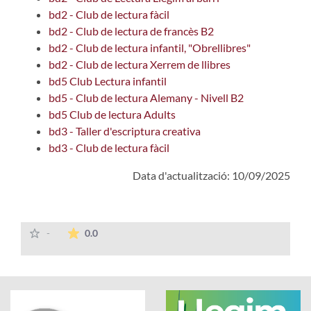
bd2 - Club de lectura fàcil
bd2 - Club de lectura de francès B2
bd2 - Club de lectura infantil, "Obrellibres"
bd2 - Club de lectura Xerrem de llibres
bd5 Club Lectura infantil
bd5 - Club de lectura Alemany - Nivell B2
bd5 Club de lectura Adults
bd3 - Taller d'escriptura creativa
bd3 - Club de lectura fàcil
Data d'actualització: 10/09/2025
La mitjana de les valoracions és de 0 estrelles
-
0.0