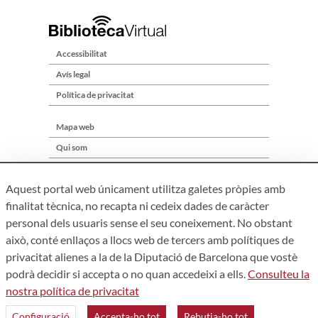
Accessibilitat
Avís legal
Política de privacitat
Mapa web
Qui som
Contacte
Aquest portal web únicament utilitza galetes pròpies amb
finalitat tècnica, no recapta ni cedeix dades de caràcter
personal dels usuaris sense el seu coneixement. No obstant
això, conté enllaços a llocs web de tercers amb polítiques de
privacitat alienes a la de la Diputació de Barcelona que vostè
podrà decidir si accepta o no quan accedeixi a ells.
Consulteu la
nostra política de privacitat
Àrea de Cultura – Gerència de Serveis de Biblioteques. Zamora,
73. 08018 Barcelona. Tel: 934 022 241
Configuració
Accepta-ho tot
Rebutja-ho tot