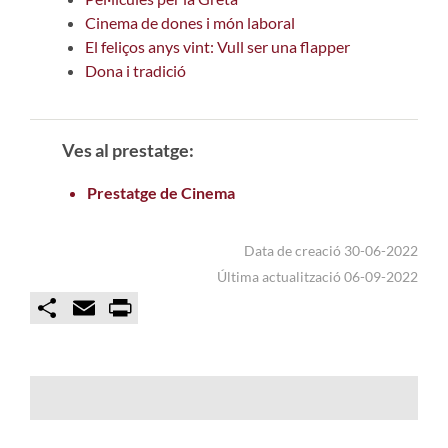
Cinema de dones i món laboral
El feliços anys vint: Vull ser una flapper
Dona i tradició
Ves al prestatge:
Prestatge de Cinema
Data de creació 30-06-2022
Última actualització 06-09-2022
C
E
P
o
m
r
m
a
i
p
i
n
a
l
t
r
t
i
r