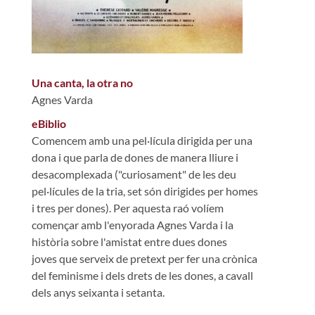
Una canta, la otra no
Agnes Varda
eBiblio
Comencem amb una pel·lícula dirigida per una
dona i que parla de dones de manera lliure i
desacomplexada ("curiosament" de les deu
pel·lícules de la tria, set són dirigides per homes
i tres per dones). Per aquesta raó volíem
començar amb l'enyorada Agnes Varda i la
història sobre l'amistat entre dues dones
joves que serveix de pretext per fer una crònica
del feminisme i dels drets de les dones, a cavall
dels anys seixanta i setanta.