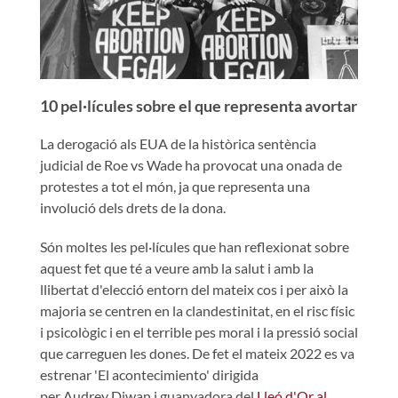
10 pel·lícules sobre el que representa avortar
La derogació als EUA de la històrica sentència
judicial de Roe vs Wade ha provocat una onada de
protestes a tot el món, ja que representa una
involució dels drets de la dona.
Són moltes les pel·lícules que han reflexionat sobre
aquest fet que té a veure amb la salut i amb la
llibertat d'elecció entorn del mateix cos i per això la
majoria se centren en la clandestinitat, en el risc físic
i psicològic i en el terrible pes moral i la pressió social
que carreguen les dones. De fet el mateix 2022 es va
estrenar 'El acontecimiento' dirigida
per Audrey Diwan i guanyadora del
Lleó d'Or al