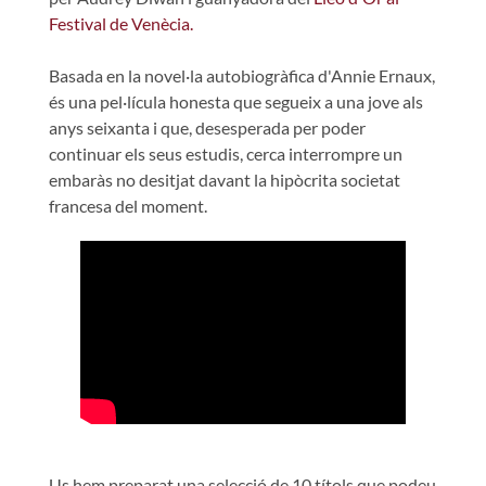
Festival de Venècia.
Basada en la novel·la autobiogràfica d'Annie Ernaux,
és una pel·lícula honesta que segueix a una jove als
anys seixanta i que, desesperada per poder
continuar els seus estudis, cerca interrompre un
embaràs no desitjat davant la hipòcrita societat
francesa del moment.
Us hem preparat una selecció de 10 títols que podeu