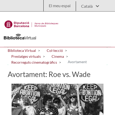
Salta al contingut principal
El meu espai
Biblioteca Virtual
Col·lecció
Prestatges virtuals
Cinema
Avortament
Recorreguts cinematogràfics
Avortament: Roe vs. Wade