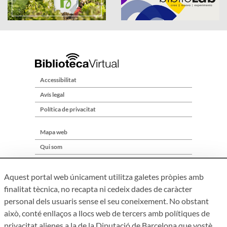
Accessibilitat
Avís legal
Política de privacitat
Mapa web
Qui som
Contacte
Aquest portal web únicament utilitza galetes pròpies amb
finalitat tècnica, no recapta ni cedeix dades de caràcter
personal dels usuaris sense el seu coneixement. No obstant
això, conté enllaços a llocs web de tercers amb polítiques de
privacitat alienes a la de la Diputació de Barcelona que vostè