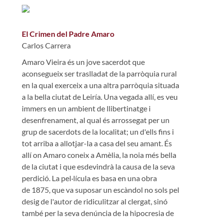
El Crimen del Padre Amaro
Carlos Carrera
Amaro Vieira és un jove sacerdot que
aconsegueix ser traslladat de la parròquia rural
en la qual exerceix a una altra parròquia situada
a la bella ciutat de Leiría. Una vegada allí, es veu
immers en un ambient de llibertinatge i
desenfrenament, al qual és arrossegat per un
grup de sacerdots de la localitat; un d'ells fins i
tot arriba a allotjar-la a casa del seu amant. És
allí on Amaro coneix a Amèlia, la noia més bella
de la ciutat i que esdevindrà la causa de la seva
perdició. La pel·lícula es basa en una obra
de 1875, que va suposar un escàndol no sols pel
desig de l'autor de ridiculitzar al clergat, sinó
també per la seva denúncia de la hipocresia de