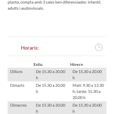
planta, compta amb 3 sales ben diferenciades: infantil,
adults i audiovisuals.
Horaris:
Estiu
Hivern
Dilluns
De 15.30 a 20.00
De 15.30 a 20.00
h
h
Dimarts
De 15.30 a 20.00
Matí: 9.30 a 13.30
h
h; tarda: 15.30 a
20.00 h
Dimecres
De 15.30 a 20.00
De 15.30 a 20.00
h
h