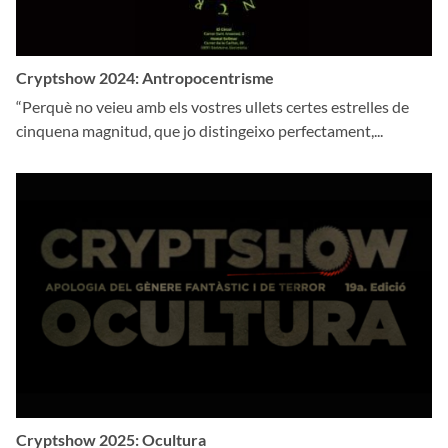
Cryptshow 2024: Antropocentrisme
“Perquè no veieu amb els vostres ullets certes estrelles de
cinquena magnitud, que jo distingeixo perfectament,...
Cryptshow 2025: Ocultura