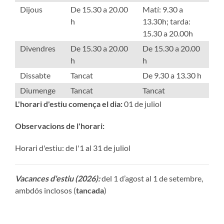
Dijous
De 15.30 a 20.00
Matí: 9.30 a
h
13.30h; tarda:
15.30 a 20.00h
Divendres
De 15.30 a 20.00
De 15.30 a 20.00
h
h
Dissabte
Tancat
De 9.30 a 13.30 h
Diumenge
Tancat
Tancat
L'horari d'estiu comença el dia:
01 de juliol
Observacions de l'horari:
Horari d'estiu: de l'1 al 31 de juliol
Vacances d'estiu (2026):
del 1 d’agost al 1 de setembre,
ambdós inclosos (
tancada
)