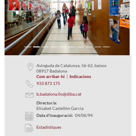
Previous
Next
Avinguda de Catalunya, 56-62, baixos
08917 Badalona
Com arribar-hi
|
Indicacions
933 873 175
b.badalona.llo@diba.cat
Director/a:
Elisabet Castellón García
Data d'inauguració:
04/06/94
Estadístiques