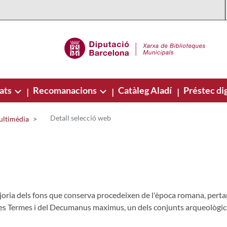
ats
Recomanacions
Catàleg Aladí
Préstec dig
|
|
|
Detall selecció web
ultimèdia
oria dels fons que conserva procedeixen de l'època romana, pertany
 de les Termes i del Decumanus maximus, un dels conjunts arqueolò