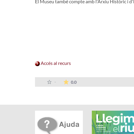
El Museu també compte amb l'Arxiu Històric i d'
Accés al recurs
La mitjana de les valoracions
-
0.0