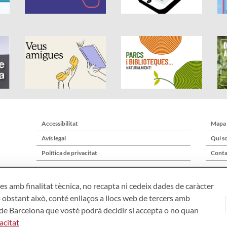
Accessibilitat
Mapa
Avís legal
Qui s
Política de privacitat
Conta
s amb finalitat tècnica, no recapta ni cedeix dades de caràcter
 obstant això, conté enllaços a llocs web de tercers amb
ó de Barcelona que vostè podrà decidir si accepta o no quan
Àrea de Cultura – Gerència de Serveis de Biblioteques. Zamora, 73. 08018 Bar
acitat