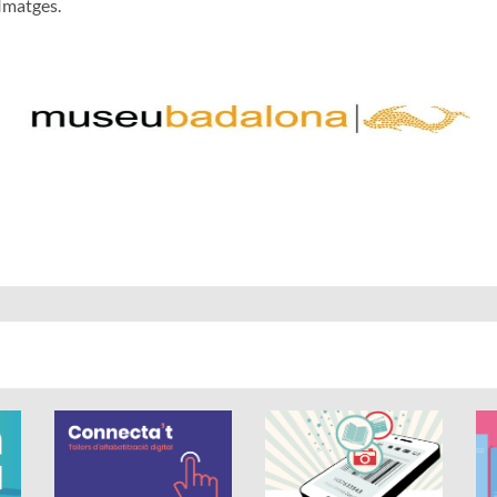
Imatges.
 és de 0 estrelles de 5.