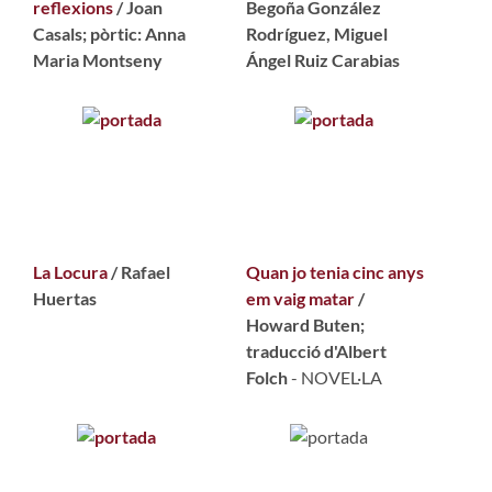
reflexions
/ Joan
Begoña González
Casals; pòrtic: Anna
Rodríguez, Miguel
Maria Montseny
Ángel Ruiz Carabias
La Locura
/ Rafael
Quan jo tenia cinc anys
Huertas
em vaig matar
/
Howard Buten;
traducció d'Albert
Folch
- NOVEL·LA