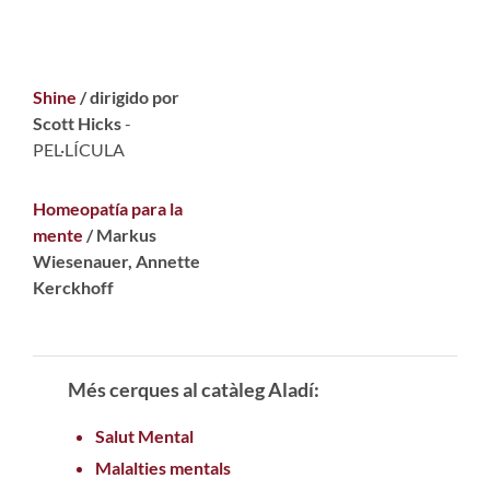
Shine
/ dirigido por
Scott Hicks
-
PEL·LÍCULA
Homeopatía para la
mente
/ Markus
Wiesenauer, Annette
Kerckhoff
Més cerques al catàleg Aladí:
Salut Mental
Malalties mentals