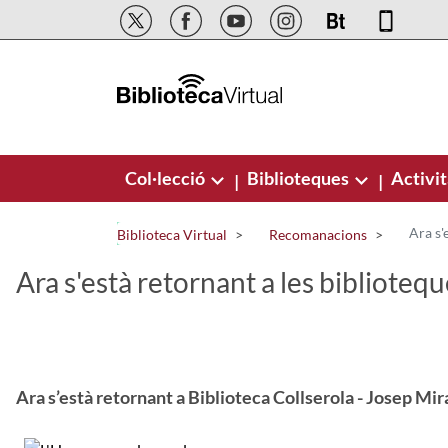
Salta al contingut principal
Col·lecció
Biblioteques
Activit
|
|
Ara s'
Biblioteca Virtual
Recomanacions
Ara s'està retornant a les biblioteq
Ara s’està retornant a Biblioteca Collserola - Josep Mir