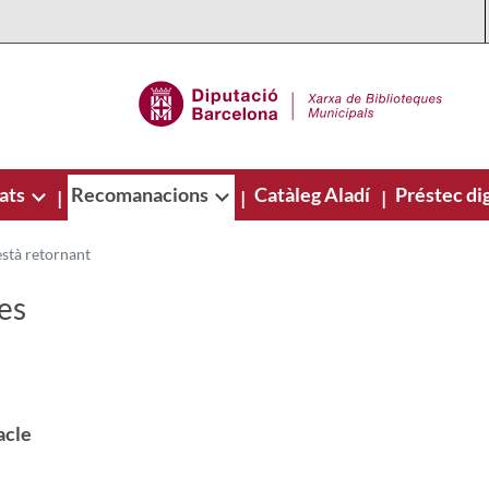
ats
Recomanacions
Catàleg Aladí
Préstec dig
|
|
|
està retornant
ues
acle