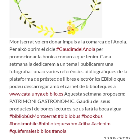
Montserrat volem donar impuls a la comarca de l'Anoia.
Per això obrim el cicle
#GaudimdelAnoia
per
promocionar la bonica comarca que tenim. Cada
setmana la dedicarem a un tema i publicarem una
fotografia i una o varies referències bibliogràfiques de la
plataforma de préstec de llibres electrònics EBiblio que
podeu descarregar amb el carnet de biblioteques a
www.catalunya.ebiblio.es
Aquesta setmana proposem:
PATRIMONI GASTRONÒMIC. Gaudiu del seus
productes i de bones lectures, se us farà la boca aigua
#bibliobúsMontserrat
#bibliobus
#bookbus
#bookmobile
#bibliotequesxbm
#diba
#aclebim
#quèfemalesbiblios
#anoia
12/05/2020