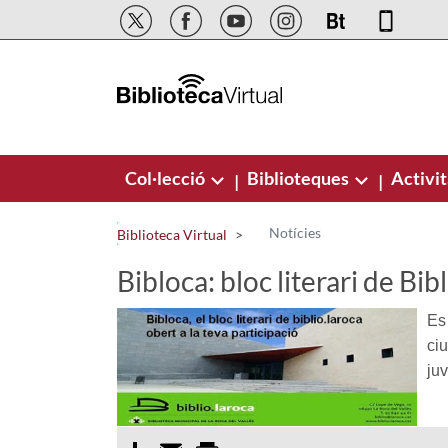
Salta al contingut principal
Col·lecció
Biblioteques
Activit
|
|
Notícies
Biblioteca Virtual
Bibloca: bloc literari de Bib
Es 
ciu
juv
Compartir
Email
Print