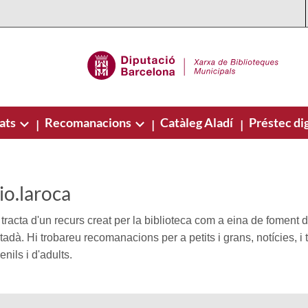
ats
Recomanacions
Catàleg Aladí
Préstec dig
|
|
|
lio.laroca
tracta d'un recurs creat per la biblioteca com a eina de foment d
tadà. Hi trobareu recomanacions per a petits i grans, notícies, i t
enils i d'adults.