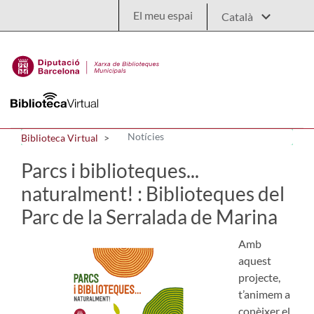
Salta al contingut principal
El meu espai
Notícies
Biblioteca Virtual
Parcs i biblioteques...
naturalment! : Biblioteques del
Parc de la Serralada de Marina
Amb
aquest
projecte,
t’animem a
conèixer el