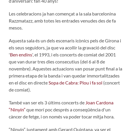
d’aniversari: fan 40 anys!
Les celebracions ja han començat a la sala barcelonina
Razzmatazz, amb totes les entrades venudes des de fa
mesos.
Aquesta sala és un dels escenaris icònics pels de Girona i
els seus seguidors, ja que va acollir la gravació del disc
'
Ben endins
', el 1993, i els concerts de comiat del 2001
que van durar tres dies consecutius (del 6 al 8 de
novembre). Aquestes actuacions van posar punt final a la
primera etapa de la banda i van quedar immortalitzades
en el disc en directe
Sopa de Cabra: Plou i fa sol
(concert
de comiat).
També van ser els 3 últims concerts de
Joan Cardona
“Ninyín”
que morí poc després a conseqüència d'un
càncer de fetge, i on només va poder tocar mitja hora.
“Ninyín”, juntament amb Gerard Quintana, va ser el