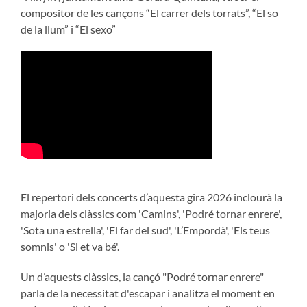
compositor de les cançons “El carrer dels torrats”, “El so
de la llum” i “El sexo”
El repertori dels concerts d’aquesta gira 2026 inclourà la
majoria dels clàssics com 'Camins', 'Podré tornar enrere',
'Sota una estrella', 'El far del sud', 'L’Empordà', 'Els teus
somnis' o 'Si et va bé'.
Un d’aquests clàssics, la cançó "Podré tornar enrere"
parla de la necessitat d'escapar i analitza el moment en