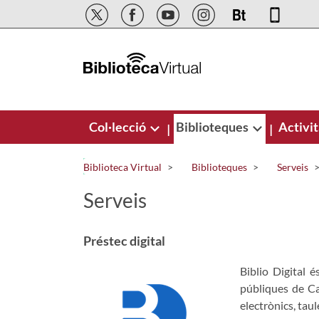
Salta al contingut principal
Col·lecció
Biblioteques
Activit
|
|
Biblioteca Virtual
Biblioteques
Serveis
Serveis
Préstec digital
Biblio Digital é
públiques de Cat
electrònics, taul