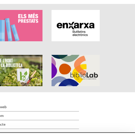
 web
om
cte