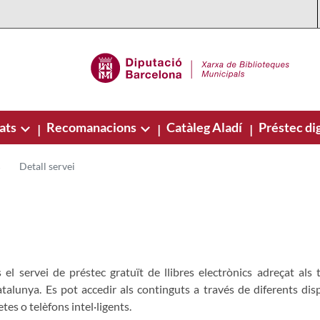
ats
Recomanacions
Catàleg Aladí
Préstec dig
|
|
|
Detall servei
s el servei de préstec gratuït de llibres electrònics adreçat als
alunya. Es pot accedir als continguts a través de diferents dispo
etes o telèfons intel·ligents.