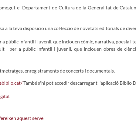
promogut el Departament de Cultura de la Generalitat de Catalun
osa a la teva disposició una col·lecció de novetats editorials de div
 a públic infantil i juvenil, que inclouen còmic, narrativa, poesia i t
lt i per a públic infantil i juvenil, que inclouen obres de cièn
urtmetratges, enregistraments de concerts i documentals.
ebiblio.cat/
També s'hi pot accedir descarregant l'aplicació Biblio D
gital
.
ofereixen aquest servei