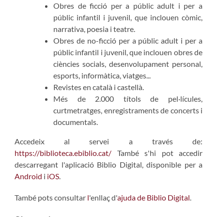
Obres de ficció per a públic adult i per a
públic infantil i juvenil, que inclouen còmic,
narrativa, poesia i teatre.
Obres de no-ficció per a públic adult i per a
públic infantil i juvenil, que inclouen obres de
ciències socials, desenvolupament personal,
esports, informàtica, viatges...
Revistes en català i castellà.
Més de 2.000 títols de pel·lícules,
curtmetratges, enregistraments de concerts i
documentals.
Accedeix al servei a través de:
https://biblioteca.ebiblio.cat/
També s'hi pot accedir
descarregant l'aplicació Biblio Digital, disponible per a
Android
i
iOS
.
També pots consultar
l
'enllaç d'
ajuda de Biblio Digital
.