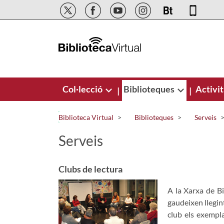
Salta al contingut principal
Col·lecció
Biblioteques
Activit
|
|
Biblioteca Virtual
Biblioteques
Serveis
Serveis
Clubs de lectura
A la Xarxa de B
gaudeixen llegin
club els exempl