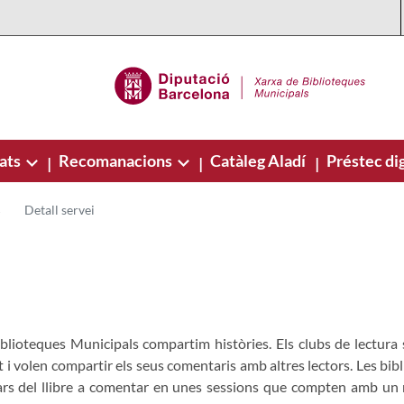
ats
Recomanacions
Catàleg Aladí
Préstec dig
|
|
|
Detall servei
iblioteques Municipals compartim històries. Els clubs de lectura
t i volen compartir els seus comentaris amb altres lectors. Les bib
ars del llibre a comentar en unes sessions que compten amb un 