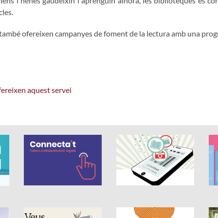
 nens i nenes gaudeixin i aprenguin alhora, les biblioteques es c
cles.
 també ofereixen campanyes de foment de la lectura amb una progr
ofereixen aquest servei