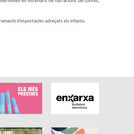
onverteixen en escenaris de narracions de contes,
amació d'espectacles adreçats als infants.