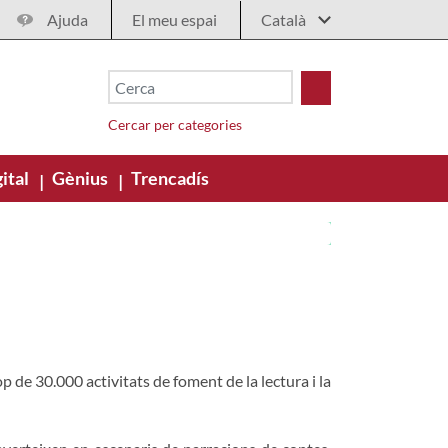
Ajuda
El meu espai
Cercar per categories
ital
Gènius
Trencadís
|
|
rop de 30.000 activitats de foment de la lectura i la