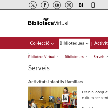
Salta al contingut principal
Col·lecció
Biblioteques
Activit
|
|
Biblioteca Virtual
Biblioteques
Serveis
Serveis
Activitats infantils i familiars
Les biblioteques 
cultura per a to