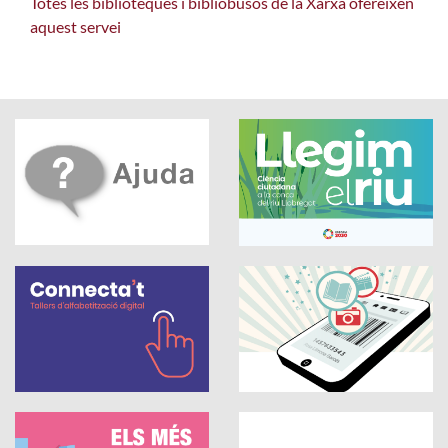
Totes les biblioteques i bibliobusos de la Xarxa ofereixen
aquest servei