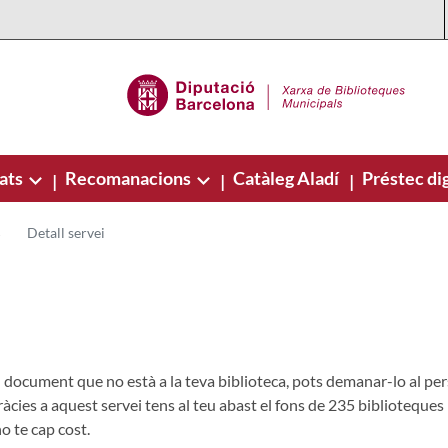
ats
Recomanacions
Catàleg Aladí
Préstec dig
|
|
|
Detall servei
document que no està a la teva biblioteca, pots demanar-lo al perso
ràcies a aquest servei tens al teu abast el fons de 235 biblioteques
o te cap cost.