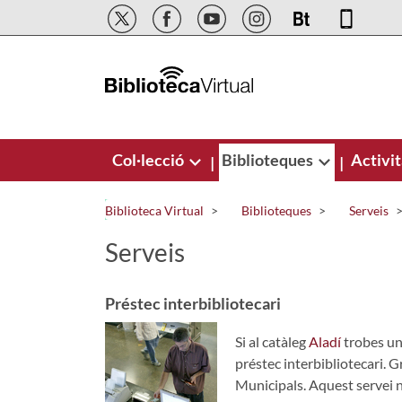
Salta al contingut principal
Col·lecció
Biblioteques
Activit
|
|
Biblioteca Virtual
Biblioteques
Serveis
Serveis
Préstec interbibliotecari
Si al catàleg
Aladí
trobes un 
préstec interbibliotecari. G
Municipals. Aquest servei n