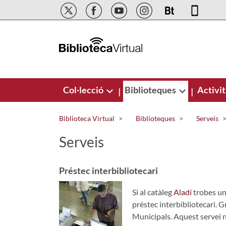
Salta al contingut principal
Col·lecció
Biblioteques
Activit
|
|
Biblioteca Virtual
Biblioteques
Serveis
Serveis
Préstec interbibliotecari
Si al catàleg
Aladí
trobes un 
préstec interbibliotecari. G
Municipals. Aquest servei n