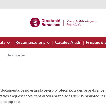
ats
Recomanacions
Catàleg Aladí
Préstec dig
|
|
|
Detall servei
document que no està a la teva biblioteca, pots demanar-lo al perso
ràcies a aquest servei tens al teu abast el fons de 235 biblioteques
o te cap cost.