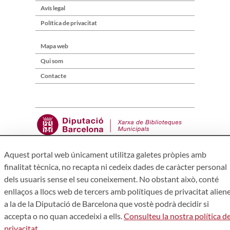
Avís legal
Política de privacitat
Mapa web
Qui som
Contacte
Aquest portal web únicament utilitza galetes pròpies amb
finalitat tècnica, no recapta ni cedeix dades de caràcter personal
Àrea de Cultura – Gerència de Serveis de Biblioteques. Zamora,
73. 08018 Barcelona. Tel: 934 022 241
dels usuaris sense el seu coneixement. No obstant això, conté
enllaços a llocs web de tercers amb polítiques de privacitat alien
a la de la Diputació de Barcelona que vostè podrà decidir si
accepta o no quan accedeixi a ells.
Consulteu la nostra política d
privacitat