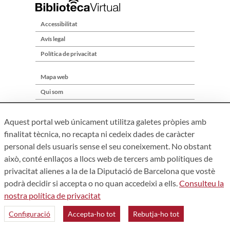
Accessibilitat
Avís legal
Política de privacitat
Mapa web
Qui som
Contacte
Aquest portal web únicament utilitza galetes pròpies amb
finalitat tècnica, no recapta ni cedeix dades de caràcter
personal dels usuaris sense el seu coneixement. No obstant
això, conté enllaços a llocs web de tercers amb polítiques de
privacitat alienes a la de la Diputació de Barcelona que vostè
podrà decidir si accepta o no quan accedeixi a ells.
Consulteu la
nostra política de privacitat
Àrea de Cultura – Gerència de Serveis de Biblioteques. Zamora,
73. 08018 Barcelona. Tel: 934 022 241
Configuració
Accepta-ho tot
Rebutja-ho tot