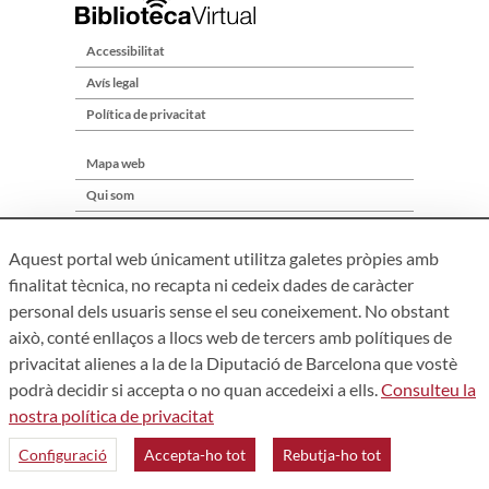
Accessibilitat
Avís legal
Política de privacitat
Mapa web
Qui som
Contacte
Aquest portal web únicament utilitza galetes pròpies amb
finalitat tècnica, no recapta ni cedeix dades de caràcter
personal dels usuaris sense el seu coneixement. No obstant
això, conté enllaços a llocs web de tercers amb polítiques de
privacitat alienes a la de la Diputació de Barcelona que vostè
podrà decidir si accepta o no quan accedeixi a ells.
Consulteu la
nostra política de privacitat
Àrea de Cultura – Gerència de Serveis de Biblioteques. Zamora,
73. 08018 Barcelona. Tel: 934 022 241
Configuració
Accepta-ho tot
Rebutja-ho tot