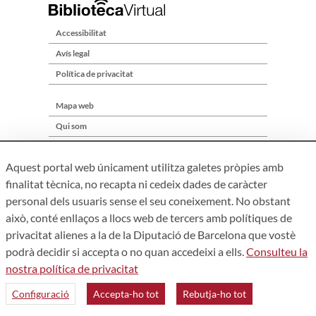
Accessibilitat
Avís legal
Política de privacitat
Mapa web
Qui som
Contacte
Aquest portal web únicament utilitza galetes pròpies amb
finalitat tècnica, no recapta ni cedeix dades de caràcter
personal dels usuaris sense el seu coneixement. No obstant
això, conté enllaços a llocs web de tercers amb polítiques de
privacitat alienes a la de la Diputació de Barcelona que vostè
podrà decidir si accepta o no quan accedeixi a ells.
Consulteu la
nostra política de privacitat
Àrea de Cultura – Gerència de Serveis de Biblioteques. Zamora,
73. 08018 Barcelona. Tel: 934 022 241
Configuració
Accepta-ho tot
Rebutja-ho tot