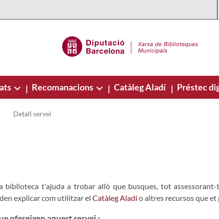
ats
Recomanacions
Catàleg Aladí
Préstec dig
|
|
|
Detall servei
a biblioteca t'ajuda a trobar allò que busques, tot assessorant-t
den explicar com utilitzar el
Catàleg Aladí
o altres recursos que et 
ue ofereixen aquest servei :