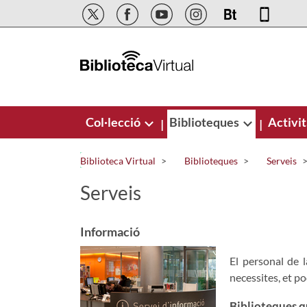
Salta al contingut principal
Col·lecció
Biblioteques
Activit
|
|
Biblioteca Virtual
Biblioteques
Serveis
Serveis
Informació
El personal de l
necessites, et po
Biblioteques q