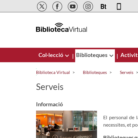
Salta al contingut principal
Col·lecció
Biblioteques
Activit
|
|
Biblioteca Virtual
Biblioteques
Serveis
Serveis
Informació
El personal de l
necessites, et po
Biblioteques q