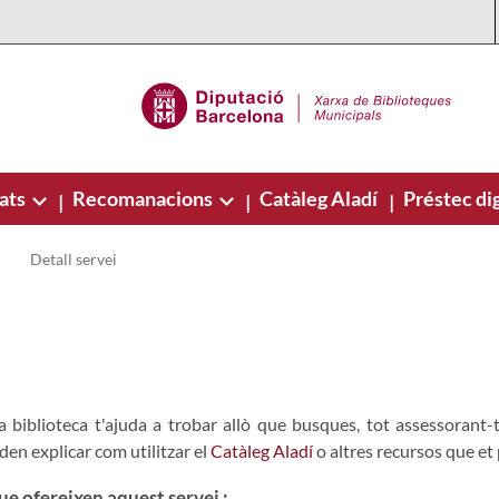
ats
Recomanacions
Catàleg Aladí
Préstec dig
|
|
|
Detall servei
a biblioteca t'ajuda a trobar allò que busques, tot assessorant-t
den explicar com utilitzar el
Catàleg Aladí
o altres recursos que et 
ue ofereixen aquest servei :