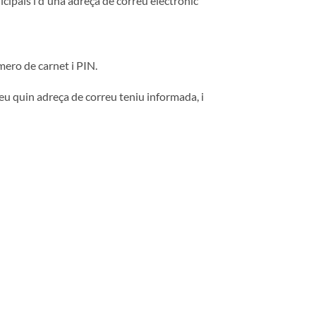
ipals i d'una adreça de correu electrònic
mero de carnet i PIN.
reu quin adreça de correu teniu informada, i