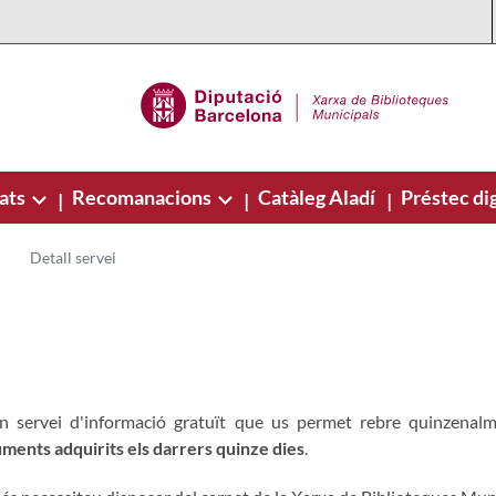
ats
Recomanacions
Catàleg Aladí
Préstec dig
|
|
|
Detall servei
n servei d'informació gratuït que us permet rebre quinzenalme
ments adquirits els darrers quinze dies
.