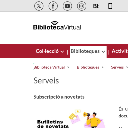
Salta al contingut principal
Col·lecció
Biblioteques
Activit
|
|
Biblioteca Virtual
Biblioteques
Serveis
Serveis
Subscripció a novetats
És u
docu