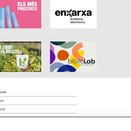
 web
om
cte