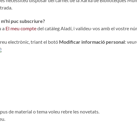
s necessiteu disposar del carnet de la Xarxa de Biblioteques Munic
trada.
m'hi puc subscriure?
u a
El meu compte
del catàleg Aladí, i valideu-vos amb el vostre nú
eu electrònic, triant el botó
Modificar informació personal
: veu
tipus de material o tema voleu rebre les novetats.
eu.