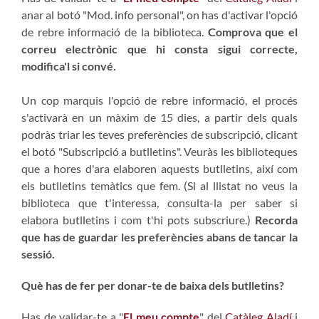
anar al botó "Mod. info personal", on has d'activar l'opció
de rebre informació de la biblioteca.
Comprova que el
correu electrònic que hi consta sigui correcte,
modifica'l si convé.
Un cop marquis l'opció de rebre informació, el procés
s'activarà en un màxim de 15 dies, a partir dels quals
podràs triar les teves preferències de subscripció, clicant
el botó "Subscripció a butlletins". Veuràs les biblioteques
que a hores d'ara elaboren aquests butlletins, així com
els butlletins temàtics que fem. (Si al llistat no veus la
biblioteca que t'interessa, consulta-la per saber si
elabora butlletins i com t'hi pots subscriure.)
Recorda
que has de guardar les preferències abans de tancar la
sessió.
Què has de fer per donar-te de baixa dels butlletins?
Has de validar-te a "
El meu compte
" del
Catàleg Aladí
i