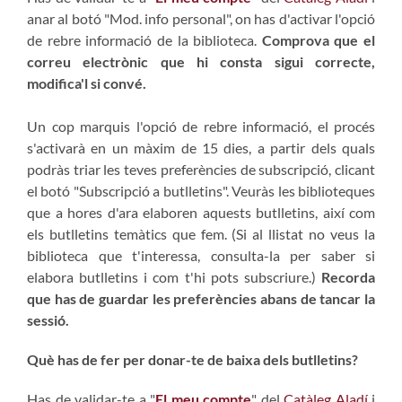
anar al botó "Mod. info personal", on has d'activar l'opció
de rebre informació de la biblioteca.
Comprova que el
correu electrònic que hi consta sigui correcte,
modifica'l si convé.
Un cop marquis l'opció de rebre informació, el procés
s'activarà en un màxim de 15 dies, a partir dels quals
podràs triar les teves preferències de subscripció, clicant
el botó "Subscripció a butlletins". Veuràs les biblioteques
que a hores d'ara elaboren aquests butlletins, així com
els butlletins temàtics que fem. (Si al llistat no veus la
biblioteca que t'interessa, consulta-la per saber si
elabora butlletins i com t'hi pots subscriure.)
Recorda
que has de guardar les preferències abans de tancar la
sessió.
Què has de fer per donar-te de baixa dels butlletins?
Has de validar-te a "
El meu compte
" del
Catàleg Aladí
i